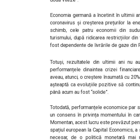
Economia germană a încetinit în ultimii 
coronavirus și creșterea prețurilor la en
schimb, cele patru economii din sudu
turismului, după ridicarea restricțiilor 
fost dependente de livrările de gaze din 
Totuși, rezultatele din ultimii ani nu 
performanțele dinaintea crizei financia
aveau, atunci, o creștere însumată cu 20%
așteaptă ca evoluțiile pozitive să continue
până acum au fost “solide”.
Totodată, performanțele economice par s
un consens în privința momentului în ca
Momentan, acest lucru este prevăzut pen
spațiul european la Capital Economics, a
necesar, de o politică monetară mai r