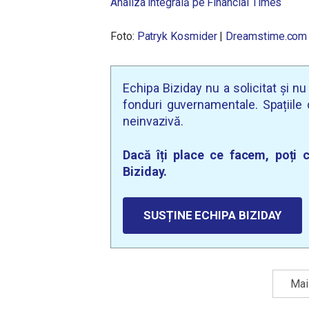
Analiza integrală pe Financial Times
Foto:
Patryk Kosmider
|
Dreamstime.com
Echipa Biziday nu a solicitat și n
fonduri guvernamentale. Spațiile d
neinvazivă.
Dacă îți place ce facem, poți c
Biziday.
SUSȚINE ECHIPA BIZIDAY
Mai 