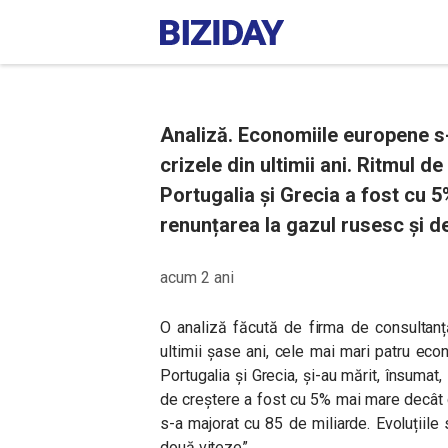
Analiză. Economiile europene s
crizele din ultimii ani. Ritmul de
Portugalia și Grecia a fost cu 5
renunțarea la gazul rusesc și de
acum 2 ani
O analiză făcută de firma de consultanț
ultimii șase ani, cele mai mari patru econ
Portugalia și Grecia, și-au mărit, însumat
de creștere a fost cu 5% mai mare decât 
s-a majorat cu 85 de miliarde. Evoluțiil
două viteze”.