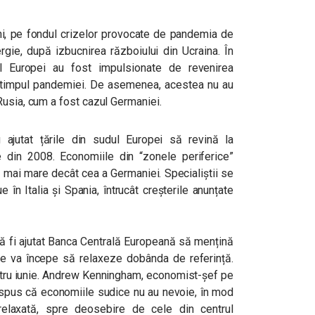
ani, pe fondul crizelor provocate de pandemia de
ergie, după izbucnirea războiului din Ucraina. În
l Europei au fost impulsionate de revenirea
din timpul pandemiei. De asemenea, acestea nu au
Rusia, cum a fost cazul Germaniei.
au ajutat țările din sudul Europei să revină la
re din 2008. Economiile din “zonele periferice”
 mai mare decât cea a Germaniei. Specialiștii se
 în Italia și Spania, întrucât creșterile anunțate
ă fi ajutat Banca Centrală Europeană să mențină
re va începe să relaxeze dobânda de referință.
tru iunie. Andrew Kenningham, economist-șef pe
 spus că economiile sudice nu au nevoie, în mod
elaxată, spre deosebire de cele din centrul