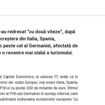
-au redresat “cu două viteze”, după
 creștere din Italia, Spania,
% peste cel al Germaniei, afectată de
 o revenire mai slabă a turismului.
ă Capital Economics, la cererea FT, arată că în
omii din sudul Europei, mai exact Italia, Spania,
, PIB-ul cu peste 200 de miliarde de euro. Ritmul
cel al P
IB-ului Germaniei în același interval, care
e subliniază redresarea economiilor europene “cu