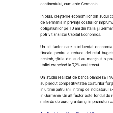
continentului, cum este Germania.
În plus, creșterile economiilor din sudul co
de Germania în privința costurilor împrumu
obligațiunilor pe 10 ani din Italia și German
potrivit analizei Capital Economics.
Un alt factor care a influențat economia
fiscale pentru a reduce deficitul buget
schimb, țările din sud au menținut o pozi
Italiei crescând la 7,2% anul trecut.
Un studiu realizat de banca olandeză ING 
au pierdut competitivitatea costurilor forț
în ultimii patru ani, în timp ce indicatorul 
în Germania. Un alt factor este fondul de 
miliarde de euro, granturi și împrumuturi c