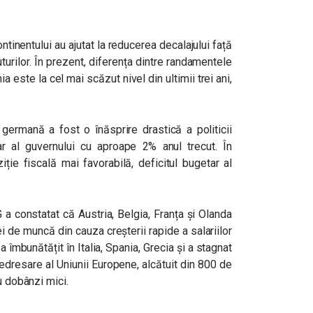
ntinentului au ajutat la reducerea decalajului față
turilor. În prezent, diferența dintre randamentele
ia este la cel mai scăzut nivel din ultimii trei ani,
 germană a fost o înăsprire drastică a politicii
ar al guvernului cu aproape 2% anul trecut. În
ție fiscală mai favorabilă, deficitul bugetar al
a constatat că Austria, Belgia, Franța și Olanda
ei de muncă din cauza creșterii rapide a salariilor
s-a îmbunătățit în Italia, Spania, Grecia și a stagnat
redresare al Uniunii Europene, alcătuit din 800 de
u dobânzi mici.