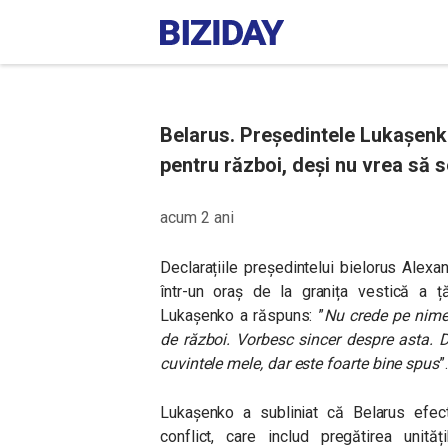
Belarus. Președintele Lukașenk
pentru război, deși nu vrea să s
acum 2 ani
Declarațiile președintelui bielorus Alexa
într-un oraș de la granița vestică a ță
Lukașenko a răspuns: ”
Nu crede pe nime
de război. Vorbesc sincer despre asta. D
cuvintele mele, dar este foarte bine spus
”.
Lukașenko a subliniat că Belarus efect
conflict, care includ pregătirea unită