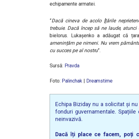
echipamente armatei.
”
Dacă cineva de acolo [țările neprieten
trebuie. Dacă încep să ne laude, atunci
bielorus. Lukașenko a adăugat că țar
amenințăm pe nimeni. Nu vrem pământul 
cu succes pe al nostru
”.
Sursă:
Pravda
Foto:
Palinchak
|
Dreamstime
Echipa Biziday nu a solicitat și n
fonduri guvernamentale. Spațiile d
neinvazivă.
Dacă îți place ce facem, poți c