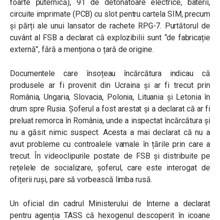
foarte puternică), 91 de detonatoare electrice, baterii,
circuite imprimate (PCB) cu slot pentru cartela SIM, precum
și părți ale unui lansator de rachete RPG-7. Purtătorul de
cuvânt al FSB a declarat că explozibilii sunt “de fabricație
externă”, fără a menționa o țară de origine.
Documentele care însoțeau încărcătura indicau că
produsele ar fi provenit din Ucraina și ar fi trecut prin
România, Ungaria, Slovacia, Polonia, Lituania și Letonia în
drum spre Rusia. Șoferul a fost arestat și a declarat că ar fi
preluat remorca în România, unde a inspectat încărcătura și
nu a găsit nimic suspect. Acesta a mai declarat că nu a
avut probleme cu controalele vamale în țările prin care a
trecut. În videoclipurile postate de FSB și distribuite pe
rețelele de socializare, șoferul, care este interogat de
ofițerii ruși, pare să vorbească limba rusă.
Un oficial din cadrul Ministerului de Interne a declarat
pentru agenția TASS că hexogenul descoperit în icoane