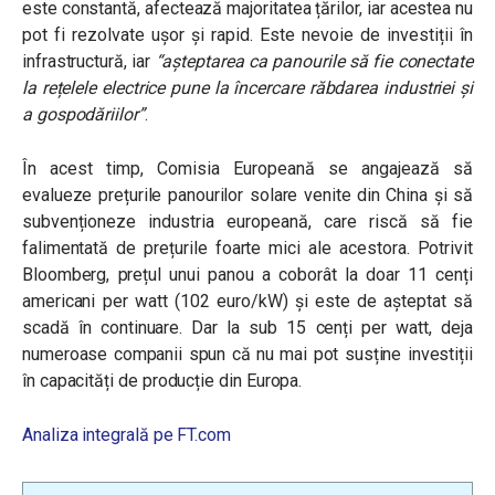
este constantă, afectează majoritatea țărilor, iar acestea nu
pot fi rezolvate ușor și rapid. Este nevoie de investiții în
infrastructură, iar
“așteptarea ca panourile să fie conectate
la rețelele electrice pune la încercare răbdarea industriei și
a gospodăriilor”
.
În acest timp, Comisia Europeană se angajează să
evalueze prețurile panourilor solare venite din China și să
subvenționeze industria europeană, care riscă să fie
falimentată de prețurile foarte mici ale acestora. Potrivit
Bloomberg, prețul unui panou a coborât la doar 11 cenți
americani per watt (102 euro/kW) și este de așteptat să
scadă în continuare. Dar la sub 15 cenți per watt, deja
numeroase companii spun că nu mai pot susține investiții
în capacități de producție din Europa.
Analiza integrală pe FT.com