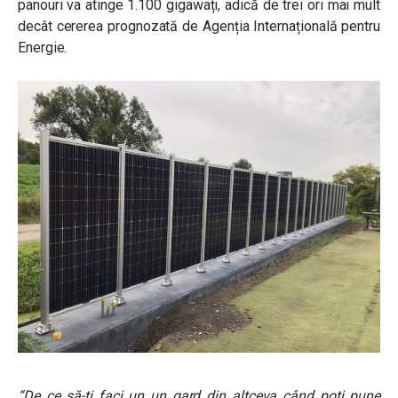
panouri va atinge 1.100 gigawați, adică de trei ori mai mult
decât cererea prognozată de Agenția Internațională pentru
Energie.
“De ce să-ți faci un un gard din altceva când poți pune