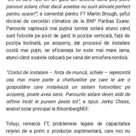
panouri solare, chiar dacă acestea nu sunt aliniate perfect
pentru soare?”
, a comentat pentru FT Martin Brough, șeful
diviziei de cercetări climatice de la BNP Paribas Exane.
Panourile captează mai puțină lumină solară atunci când
sunt folosite pe post de gard, în poziție verticală, față de
poziția înclinată, pe acoperiș, dar procesul de instalare
costă mai puțin, iar eficienața lor este mai mare iarna,
atunci când soarele coboară pe cerul din emisfera nordică.
“Costul de instalare – forța de muncă, schele – reprezintă
cea mai mare parte a cheltuielilor pe care le are o
gospodărie care instalează un sistem fotovoltaic pe
acoperiș, poate avea sens. Panourile solare devin atât de
ieftine încât le punem peste tot”
, a spus Jenny Chase,
analist solar principal la BloombergNEF.
Totuși, remarcă FT, problemele legate de capacitatea
rețelei de a primi o producție suplimentară, care nici nu