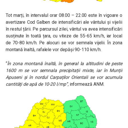
Tot marți, în intervalul orar 08.00 – 22.00 este în vigoare o
avertizare Cod Galben de intensificări ale vântului și vijelii
în restul țării.
Pe parcursul zilei, vântul va avea intensificări
susținute în toată țara, cu viteze de 55-65 km/h, iar local
de 70-80 km/h. Pe alocuri se vor semnala vijelii. În zona
montană înaltă, rafalele vor depăși 90-110 km/h.
“
În zona montană înaltă, în general la altitudini de peste
1600 m se vor semnala precipitații mixte, iar în Munții
Apuseni și în nordul Carpaților Orientali se vor acumula
cantități de apă de 10-20 l/mp”,
informează ANM.