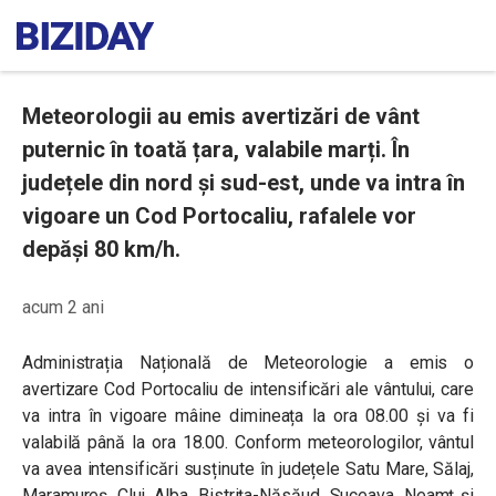
Meteorologii au emis avertizări de vânt
puternic în toată țara, valabile marți. În
județele din nord și sud-est, unde va intra în
vigoare un Cod Portocaliu, rafalele vor
depăși 80 km/h.
acum 2 ani
Administrația Națională de Meteorologie a emis o
avertizare Cod Portocaliu de intensificări ale vântului, care
va intra în vigoare mâine dimineața la ora 08.00 și va fi
valabilă până la ora 18.00. Conform meteorologilor, vântul
va avea intensificări susținute în județele Satu Mare, Sălaj,
Maramureș, Cluj, Alba, Bistrița-Năsăud, Suceava, Neamț și