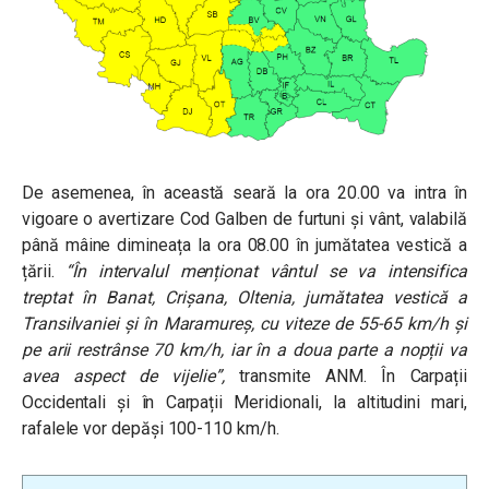
De asemenea, în această seară la ora 20.00 va intra în
vigoare o avertizare Cod Galben de furtuni și vânt, valabilă
până mâine dimineața la ora 08.00 în jumătatea vestică a
țării.
“
În intervalul menționat vântul se va intensifica
treptat în Banat, Crișana, Oltenia, jumătatea vestică a
Transilvaniei și în Maramureș, cu viteze de 55-65 km/h și
pe arii restrânse 70 km/h, iar în a doua parte a nopții va
avea aspect de vijelie”,
transmite ANM.
În Carpații
Occidentali și în Carpații Meridionali, la altitudini mari,
rafalele vor depăși 100-110 km/h.