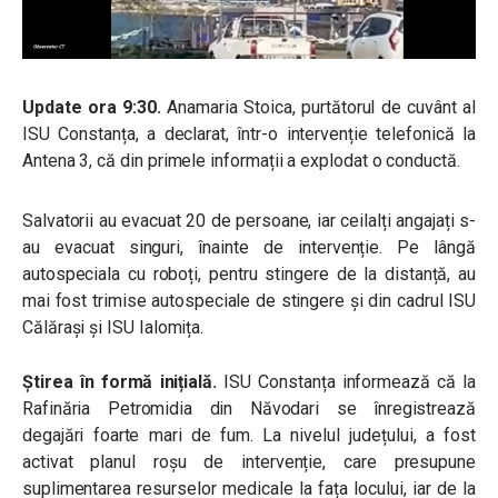
Update ora 9:30.
Anamaria Stoica, purtătorul de cuvânt al
ISU Constanța, a declarat, într-o intervenție telefonică la
Antena 3, că din primele informații a explodat o conductă.
Salvatorii au evacuat 20 de persoane, iar ceilalți angajați s-
au evacuat singuri, înainte de intervenție. Pe lângă
autospeciala cu roboți, pentru stingere de la distanță, au
mai fost trimise autospeciale de stingere și din cadrul ISU
Călărași și ISU Ialomița.
Știrea în formă inițială.
ISU Constanța informează că la
Rafinăria Petromidia din Năvodari se înregistrează
degajări foarte mari de fum. La nivelul județului, a fost
activat planul roșu de intervenție, care presupune
suplimentarea resurselor medicale la fața locului, iar de la