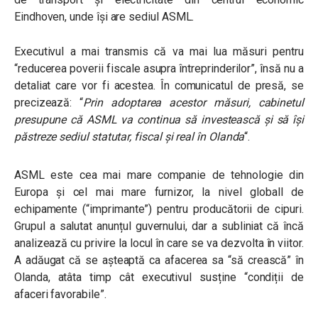
Eindhoven, unde își are sediul ASML.
Executivul a mai transmis că va mai lua măsuri pentru
“reducerea poverii fiscale asupra întreprinderilor”, însă nu a
detaliat care vor fi acestea. În comunicatul de presă, se
precizează:
“
Prin adoptarea acestor măsuri, cabinetul
presupune că ASML va continua să investească și să își
păstreze sediul statutar, fiscal și real în Olanda
“
.
ASML este cea mai mare companie de tehnologie din
Europa și cel mai mare furnizor, la nivel globall de
echipamente (“imprimante”) pentru producătorii de cipuri.
Grupul a salutat anunțul guvernului, dar a subliniat că încă
analizează cu privire la locul în care se va dezvolta în viitor.
A adăugat că se așteaptă ca afacerea sa “să crească” în
Olanda, atâta timp cât executivul susține
“condiții de
afaceri favorabile”.