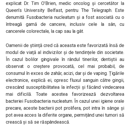
explicat Dr. Tim O’Brien, medic oncolog și cercetător la
Queen’s University Belfast, pentru The Telegraph. Este
denumită Fusobacteria nucleatum și a fost asociată cu o
întreagă gamă de cancere, inclusiv cele la sân, cu
cancerele colorectale, la cap sau la gât.
Oamenii de știință cred că aceasta este favorizată însă de
modul de viață al indivizilor și de tendințele din societate.
În cazul bolilor gingivale în rândul tinerilor, dentiștii au
observat o creștere provocată, cel mai probabil, de
consumul în exces de zahăr, acizi, dar și de vaping. Țigările
electronice, explică ei, opresc fluxul sanguin către gingii,
crescând susceptibilitatea la infecții și făcând vindecarea
mai dificilă. Toate acestea favorizează dezvoltarea
bacteriei Fusobacteria nucleatum. În cazul unei igiene orale
precare, aceste bacterii pot prolifera, pot intra în sânge și
pot avea acces la diferite organe, permițând unei tumori să
crească și să se răspândească.