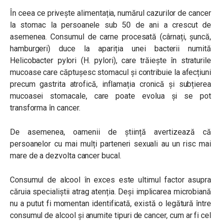
În ceea ce privește alimentația, numărul cazurilor de cancer
la stomac la persoanele sub 50 de ani a crescut de
asemenea. Consumul de carne procesată (cârnați, șuncă,
hamburgeri) duce la apariția unei bacterii numită
Helicobacter pylori (H. pylori), care trăiește în straturile
mucoase care căptușesc stomacul și contribuie la afecțiuni
precum gastrita atrofică, inflamația cronică și subțierea
mucoasei stomacale, care poate evolua și se pot
transforma în cancer.
De asemenea, oamenii de știință avertizează că
persoanelor cu mai mulți parteneri sexuali au un risc mai
mare de a dezvolta cancer bucal.
Consumul de alcool în exces este ultimul factor asupra
căruia specialiștii atrag atenția. Deși implicarea microbiană
nu a putut fi momentan identificată, există o legătură între
consumul de alcool și anumite tipuri de cancer, cum ar fi cel