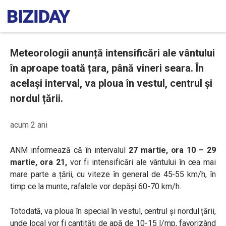
Meteorologii anunță intensificări ale vântului
în aproape toată țara, până vineri seara. În
același interval, va ploua în vestul, centrul și
nordul țării.
acum 2 ani
ANM informează că în intervalul
27 martie, ora 10 – 29
martie, ora 21,
v
or fi intensificări ale vântului în cea mai
mare parte a țării, cu viteze în general de 45-55 km/h, în
timp ce la munte, rafalele vor depăși 60-70 km/h.
Totodată, va ploua în special în vestul, centrul și nordul țării,
unde local vor fi cantități de apă de 10-15 l/mp, favorizând