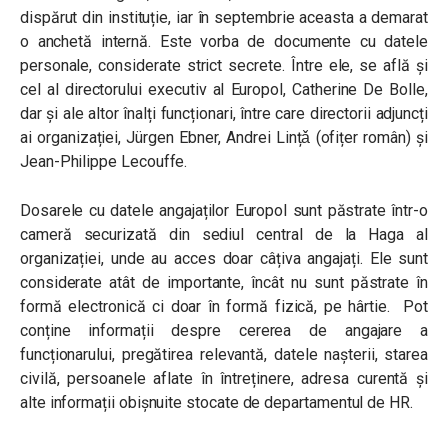
dispărut din instituție, iar în septembrie aceasta a demarat
o anchetă internă. Este vorba de documente cu datele
personale, considerate strict secrete. Între ele, se află și
cel al directorului executiv al Europol, Catherine De Bolle,
dar și ale altor înalți funcționari, între care directorii adjuncți
ai organizației, Jürgen Ebner, Andrei Lințǎ (ofițer român) și
Jean-Philippe Lecouffe.
Dosarele cu datele angajaților Europol sunt păstrate într-o
cameră securizată din sediul central de la Haga al
organizației, unde au acces doar câțiva angajați. Ele sunt
considerate atât de importante, încât nu sunt păstrate în
formă electronică ci doar în formă fizică, pe hârtie. Pot
conține informații despre cererea de angajare a
funcționarului, pregătirea relevantă, datele nașterii, starea
civilă, persoanele aflate în întreținere, adresa curentă și
alte informații obișnuite stocate de departamentul de HR.