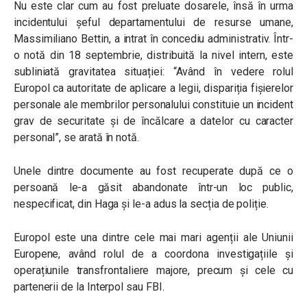
Nu este clar cum au fost preluate dosarele, însă în urma
incidentului șeful departamentului de resurse umane,
Massimiliano Bettin, a intrat în concediu administrativ. Într-
o notă din 18 septembrie, distribuită la nivel intern, este
subliniată gravitatea situației: “Având în vedere rolul
Europol ca autoritate de aplicare a legii, dispariția fișierelor
personale ale membrilor personalului constituie un incident
grav de securitate și de încălcare a datelor cu caracter
personal”, se arată în notă.
Unele dintre documente au fost recuperate după ce o
persoană le-a găsit abandonate într-un loc public,
nespecificat, din Haga și le-a adus la secția de poliție.
Europol este una dintre cele mai mari agenții ale Uniunii
Europene, având rolul de a coordona investigațiile și
operațiunile transfrontaliere majore, precum și cele cu
partenerii de la Interpol sau FBI.