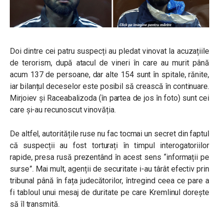
Doi dintre cei patru suspecți au pledat vinovat la acuzațiile
de terorism, după atacul de vineri în care au murit până
acum 137 de persoane, dar alte 154 sunt în spitale, rănite,
iar bilanțul deceselor este posibil să crească în continuare.
Mirjoiev și Raceabalizoda (în partea de jos în foto) sunt cei
care și-au recunoscut vinovăția.
De altfel, autoritățile ruse nu fac tocmai un secret din faptul
că suspecții au fost torturați în timpul interogatoriilor
rapide, presa rusă prezentând în acest sens “informații pe
surse”. Mai mult, agenții de securitate i-au târât efectiv prin
tribunal până în fața judecătorilor, întregind ceea ce pare a
fi tabloul unui mesaj de duritate pe care Kremlinul dorește
să îl transmită.