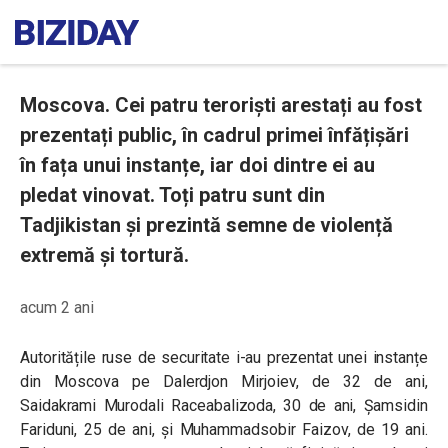
Moscova. Cei patru teroriști arestați au fost
prezentați public, în cadrul primei înfățișări
în fața unui instanțe, iar doi dintre ei au
pledat vinovat. Toți patru sunt din
Tadjikistan și prezintă semne de violență
extremă și tortură.
acum 2 ani
Autoritățile ruse de securitate i-au prezentat unei instanțe
din Moscova pe Dalerdjon Mirjoiev, de 32 de ani,
Saidakrami Murodali Raceabalizoda, 30 de ani, Șamsidin
Fariduni, 25 de ani, și Muhammadsobir Faizov, de 19 ani.