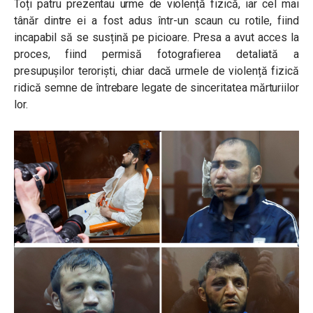
Toți patru prezentau urme de violență fizică, iar cel mai
tânăr dintre ei a fost adus într-un scaun cu rotile, fiind
incapabil să se susțină pe picioare. Presa a avut acces la
proces, fiind permisă fotografierea detaliată a
presupușilor teroriști, chiar dacă urmele de violență fizică
ridică semne de întrebare legate de sinceritatea mărturiilor
lor.