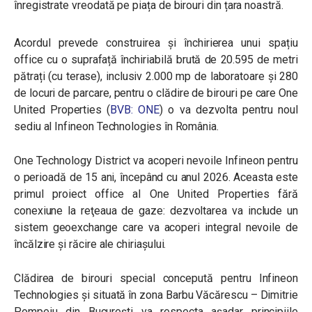
înregistrate vreodată pe piața de birouri din țara noastră.
Acordul prevede construirea și închirierea unui spațiu
office cu o suprafață închiriabilă brută de 20.595 de metri
pătrați (cu terase), inclusiv 2.000 mp de laboratoare și 280
de locuri de parcare, pentru o clădire de birouri pe care One
United Properties (
BVB:
ONE
) o va dezvolta pentru noul
sediu al Infineon Technologies în România.
One Technology District va acoperi nevoile Infineon pentru
o perioadă de 15 ani, începând cu anul 2026. Aceasta este
primul proiect office al One United Properties fără
conexiune la reţeaua de gaze: dezvoltarea va include un
sistem geoexchange care va acoperi integral nevoile de
încălzire și răcire ale chiriașului.
Clădirea de birouri special concepută pentru Infineon
Technologies și situată în zona Barbu Văcărescu – Dimitrie
Pompeiu din București va respecta așadar principiile