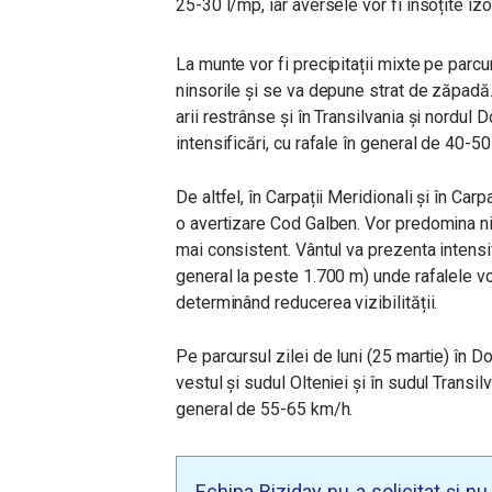
25-30 l/mp, iar aversele vor fi însoțite iz
La munte vor fi precipitații mixte pe parc
ninsorile și se va depune strat de zăpadă.
arii restrânse și în Transilvania și nordul 
intensificări, cu rafale în general de 40-
De altfel, în Carpații Meridionali și în Carp
o avertizare Cod Galben. Vor predomina ni
mai consistent. Vântul va prezenta intensif
general la peste 1.700 m) unde rafalele v
determinând reducerea vizibilității.
Pe parcursul zilei de luni (25 martie) în 
vestul și sudul Olteniei și în sudul Transil
general de 55-65 km/h.
Echipa Biziday nu a solicitat și n