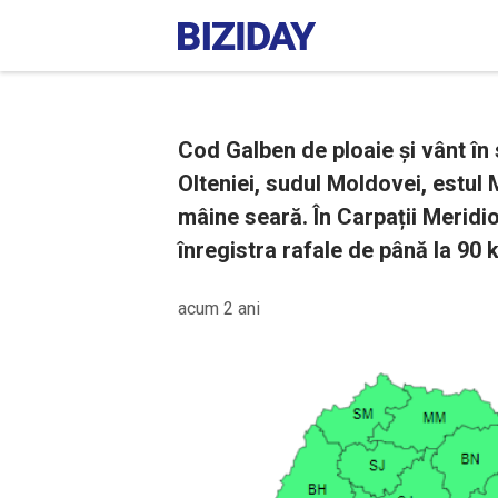
Cod Galben de ploaie și vânt în 
Olteniei, sudul Moldovei, estul 
mâine seară. În Carpații Meridio
înregistra rafale de până la 90 
acum 2 ani