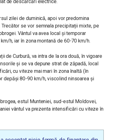
olat de descărcări electrice.
ursul zilei de duminică, apoi vor predomina
 Trecător se vor semnala precipitații mixte, pe
Dobrogei.
Vântul va avea local și temporar
50 km/h, iar în zona montană de 60-70 km/h.
ații de Curbură, va intra de la ora două, în vigoare
nsorile și se va depune strat de zăpadă, local
icări, cu viteze mai mari în zona înaltă (în
or depăși 80-90 km/h, viscolind ninsoarea și
Dobrogea, estul Munteniei, sud-estul Moldovei,
vaniei vântul va prezenta intensificări cu viteze în
u a acceptat nicio formă de finanțare din