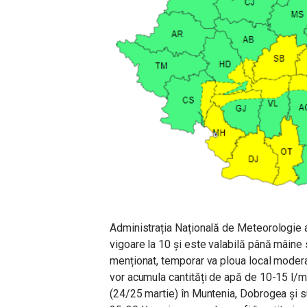
Administrația Națională de Meteorologie a 
vigoare la 10 și este valabilă până mâine 
menționat, temporar va ploua local moderat c
vor acumula cantități de apă de 10-15 l/m
(24/25 martie) în Muntenia, Dobrogea și s