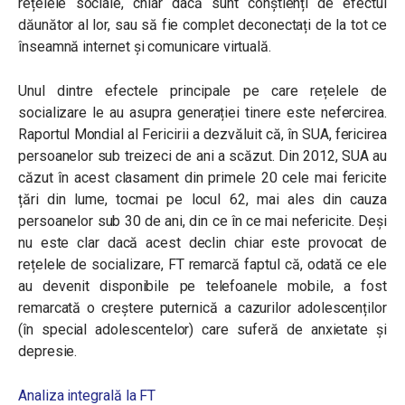
rețelele sociale, chiar dacă sunt conștienți de efectul
dăunător al lor, sau să fie complet deconectați de la tot ce
înseamnă internet și comunicare virtuală.
Unul dintre efectele principale pe care rețelele de
socializare le au asupra generației tinere este nefercirea.
Raportul Mondial al Fericirii a dezvăluit că, în SUA, fericirea
persoanelor sub treizeci de ani a scăzut. Din 2012, SUA au
căzut în acest clasament din primele 20 cele mai fericite
țări din lume, tocmai pe locul 62, mai ales din cauza
persoanelor sub 30 de ani, din ce în ce mai nefericite. Deși
nu este clar dacă acest declin chiar este provocat de
rețelele de socializare, FT remarcă faptul că, odată ce ele
au devenit disponibile pe telefoanele mobile, a fost
remarcată o creștere puternică a cazurilor adolescenților
(în special adolescentelor) care suferă de anxietate și
depresie.
Analiza integrală la FT