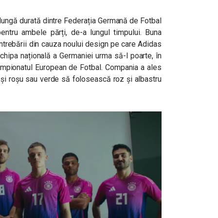
 lungă durată dintre Federația Germană de Fotbal
ntru ambele părți, de-a lungul timpului. Buna
ntrebării din cauza noului design pe care Adidas
chipa națională a Germaniei urma să-l poarte, în
Campionatul European de Fotbal. Compania a ales
u și roșu sau verde să folosească roz și albastru