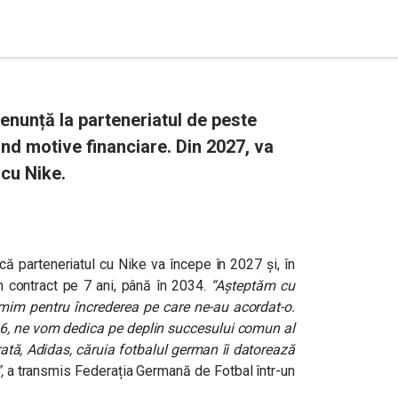
enunță la parteneriatul de peste
nd motive financiare. Din 2027, va
 cu Nike.
ă parteneriatul cu Nike va începe în 2027 și, în
 contract pe 7 ani, până în 2034.
“
Așteptăm cu
mim pentru încrederea pe care ne-au acordat-o.
26, ne vom dedica pe deplin succesului comun al
rată, Adidas, căruia fotbalul german îi datorează
,
a transmis Federația Germană de Fotbal într-un