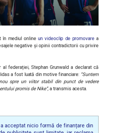
t în mediul online
un videoclip de promovare
a
ajele negative și opinii contradictorii cu privire
r al federației, Stephan Grunwald a declarat că
didas a fost luată din motive financiare:
“
Suntem
ou spre un viitor stabil din punct de vedere
entului promis de Nike
”,
a transmis acesta.
u a acceptat nicio formă de finanțare din
e publicitate sunt limitate, iar reclama