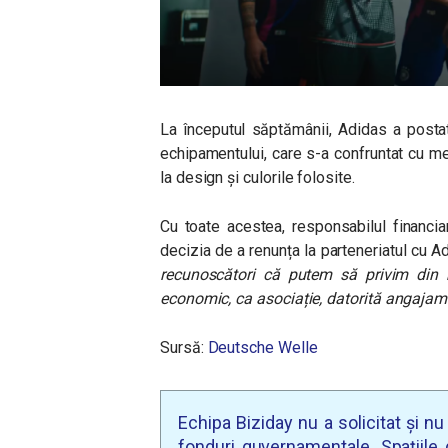
La începutul săptămânii, Adidas a posta
echipamentului, care s-a confruntat cu mes
la design și culorile folosite.
Cu toate acestea, responsabilul financia
decizia de a renunța la parteneriatul cu A
recunoscători că putem să privim din n
economic, ca asociație, datorită angajam
Sursă:
Deutsche Welle
Echipa Biziday nu a solicitat și n
fonduri guvernamentale. Spațiile d