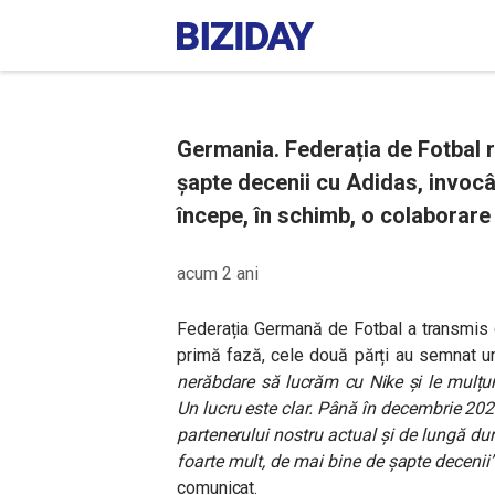
Germania. Federația de Fotbal r
șapte decenii cu Adidas, invocâ
începe, în schimb, o colaborare
acum 2 ani
Federația Germană de Fotbal a transmis c
primă fază, cele două părți au semnat un
nerăbdare să lucrăm cu Nike și le mulțu
Un lucru este clar. Până în decembrie 20
partenerului nostru actual și de lungă du
foarte mult, de mai bine de șapte decenii
”
comunicat.