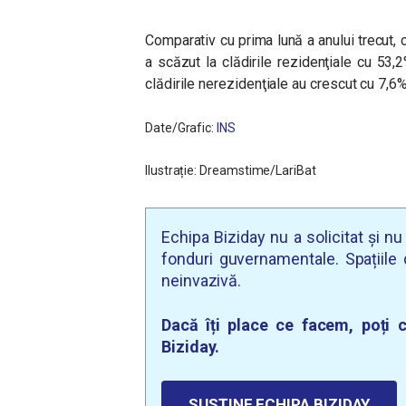
Comparativ cu prima lună a anului trecut, c
a scăzut la clădirile rezidenţiale cu 53,2%
clădirile nerezidenţiale au crescut cu 7,6%
Date/Grafic:
INS
Ilustrație: Dreamstime/LariBat
Echipa Biziday nu a solicitat și n
fonduri guvernamentale. Spațiile d
neinvazivă.
Dacă îți place ce facem, poți c
Biziday.
SUSȚINE ECHIPA BIZIDAY