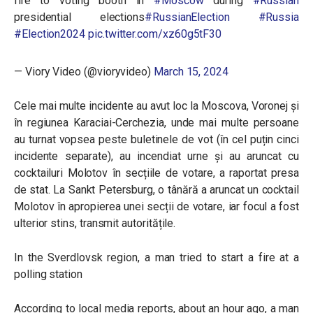
fire to voting booth in
#Moscow
during
#Russian
presidential elections
#RussianElection
#Russia
#Election2024
pic.twitter.com/xz60g5tF30
— Viory Video (@vioryvideo)
March 15, 2024
Cele mai multe incidente au avut loc la Moscova, Voronej și
în regiunea Karaciai-Cerchezia, unde mai multe persoane
au turnat vopsea peste buletinele de vot (în cel puțin cinci
incidente separate), au incendiat urne și au aruncat cu
cocktailuri Molotov în secțiile de votare, a raportat presa
de stat. La Sankt Petersburg, o tânără a aruncat un cocktail
Molotov în apropierea unei secții de votare, iar focul a fost
ulterior stins, transmit autoritățile.
In the Sverdlovsk region, a man tried to start a fire at a
polling station
According to local media reports, about an hour ago, a man