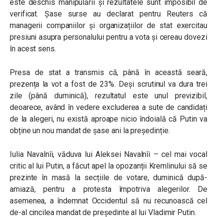
este deschis manipulării și rezultatele sunt imposibil de
verificat. Șase surse au declarat pentru Reuters că
managerii companiilor și organizațiilor de stat exercitau
presiuni asupra personalului pentru a vota și cereau dovezi
în acest sens.
Presa de stat a transmis că, până în această seară,
prezența la vot a fost de 23%. Deși scrutinul va dura trei
zile (până duminică), rezultatul este unul previzibil,
deoarece, având în vedere excluderea a sute de candidați
de la alegeri, nu există aproape nicio îndoială că Putin va
obține un nou mandat de șase ani la președinție.
Iulia Navalnîi, văduva lui Aleksei Navalnîi – cel mai vocal
critic al lui Putin, a făcut apel la opozanții Kremlinului să se
prezinte în masă la secțiile de votare, duminică după-
amiază, pentru a protesta împotriva alegerilor. De
asemenea, a îndemnat Occidentul să nu recunoască cel
de-al cincilea mandat de președinte al lui Vladimir Putin.