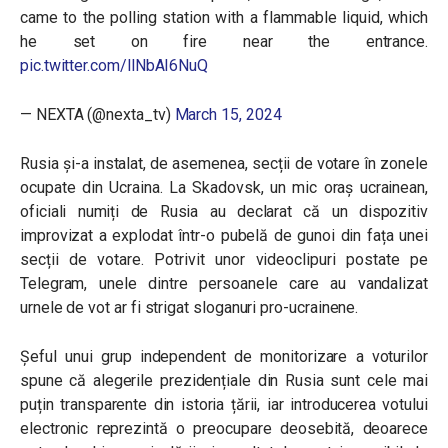
came to the polling station with a flammable liquid, which
he set on fire near the entrance.
pic.twitter.com/llNbAI6NuQ
— NEXTA (@nexta_tv)
March 15, 2024
Rusia și-a instalat, de asemenea, secții de votare în zonele
ocupate din Ucraina. La Skadovsk, un mic oraș ucrainean,
oficiali numiți de Rusia au declarat că un dispozitiv
improvizat a explodat într-o pubelă de gunoi din fața unei
secții de votare. Potrivit unor videoclipuri postate pe
Telegram, unele dintre persoanele care au vandalizat
urnele de vot ar fi strigat sloganuri pro-ucrainene.
Șeful unui grup independent de monitorizare a voturilor
spune că alegerile prezidențiale din Rusia sunt cele mai
puțin transparente din istoria țării, iar introducerea votului
electronic reprezintă o preocupare deosebită, deoarece