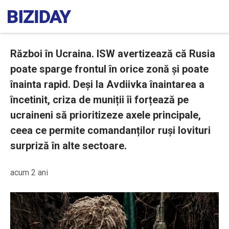
Război în Ucraina. ISW avertizează că Rusia
poate sparge frontul în orice zonă și poate
înainta rapid. Deși la Avdiivka înaintarea a
încetinit, criza de muniții îi forțează pe
ucraineni să prioritizeze axele principale,
ceea ce permite comandanților ruși lovituri
surpriză în alte sectoare.
acum 2 ani