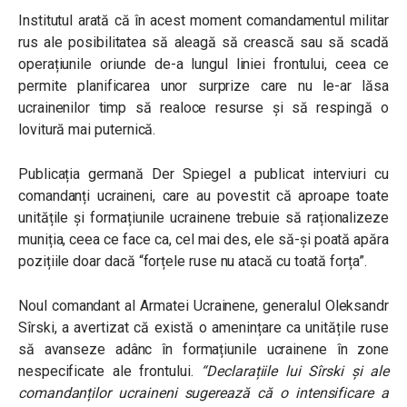
Institutul arată că în acest moment comandamentul militar
rus ale posibilitatea să aleagă să crească sau să scadă
operațiunile oriunde de-a lungul liniei frontului, ceea ce
permite planificarea unor surprize care nu le-ar lăsa
ucrainenilor timp să realoce resurse și să respingă o
lovitură mai puternică.
Publicația germană Der Spiegel a publicat interviuri cu
comandanți ucraineni, care au povestit că aproape toate
unitățile și formațiunile ucrainene trebuie să raționalizeze
muniția, ceea ce face ca, cel mai des, ele să-și poată apăra
pozițiile doar dacă “
forțele ruse nu atacă cu toată forța”.
Noul comandant al Armatei Ucrainene, generalul Oleksandr
Sîrski, a avertizat că există o amenințare ca unitățile ruse
să avanseze adânc în formațiunile ucrainene în zone
nespecificate ale frontului.
“
Declarațiile lui Sîrski și ale
comandanților ucraineni sugerează că o intensificare a