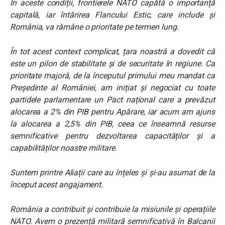
În aceste condiții, frontierele NATO capătă o importanță
capitală, iar întărirea Flancului Estic, care include și
România, va rămâne o prioritate pe termen lung.
În tot acest context complicat, țara noastră a dovedit că
este un pilon de stabilitate și de securitate în regiune. Ca
prioritate majoră, de la începutul primului meu mandat ca
Președinte al României, am inițiat și negociat cu toate
partidele parlamentare un Pact național care a prevăzut
alocarea a 2% din PIB pentru Apărare, iar acum am ajuns
la alocarea a 2,5% din PIB, ceea ce înseamnă resurse
semnificative pentru dezvoltarea capacităților și a
capabilităților noastre militare.
Suntem printre Aliații care au înțeles și și-au asumat de la
început acest angajament.
România a contribuit și contribuie la misiunile și operațiile
NATO. Avem o prezență militară semnificativă în Balcanii