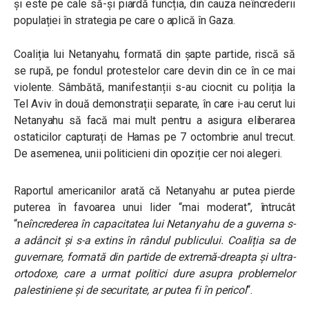
și este pe cale să-și piardă funcția, din cauza neîncrederii
populației în strategia pe care o aplică în Gaza.
Coaliția lui Netanyahu, formată din șapte partide, riscă să
se rupă, pe fondul protestelor care devin din ce în ce mai
violente. Sâmbătă, manifestanții s-au ciocnit cu poliția la
Tel Aviv în două demonstrații separate, în care i-au cerut lui
Netanyahu să facă mai mult pentru a asigura eliberarea
ostaticilor capturați de Hamas pe 7 octombrie anul trecut.
De asemenea, unii politicieni din opoziție cer noi alegeri.
Raportul americanilor arată că Netanyahu ar putea pierde
puterea în favoarea unui lider “mai moderat”, întrucât
“n
eîncrederea în capacitatea lui Netanyahu de a guverna s-
a adâncit și s-a extins în rândul publicului. Coaliția sa de
guvernare, formată din partide de extremă-dreapta și ultra-
ortodoxe, care a urmat politici dure asupra problemelor
palestiniene și de securitate, ar putea fi în pericol
“.