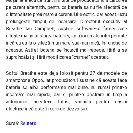
Mașinile electrice sunt limitate de producător la încărcarea
pe curent alternativ, pentru ca bateria să nu fie afectată de
o intensitate prea mare a curentului electric, dar acest lucru
prelungește timpul de încărcare. Directorul executiv al
Breathe, Ian Campbell, susține software-ul firmei sale
citește mai întâi starea bateriei, iar apoi un algoritm permite
încărcarea la o viteză mai mare sau mai mică, în funcție de
aceasta. Astfel, bateria se încarcă mai repede, fără a se
supraîncălzi și fără modificarea “chimiei” acesteia.
Softul Breathe este deja folosit pentru 27 de modele de
smartphone Oppo, iar producătorul susține că acesta face
bateria să aibă performanțe mai bune, nu numai printr-o
încărcare mai rapidă, dar și printr-o păstrare în timp a
autonomiei acesteia. Totuși, varianta pentru mașini
electrice încă este în curs de dezvoltare.
Sursă:
Reuters