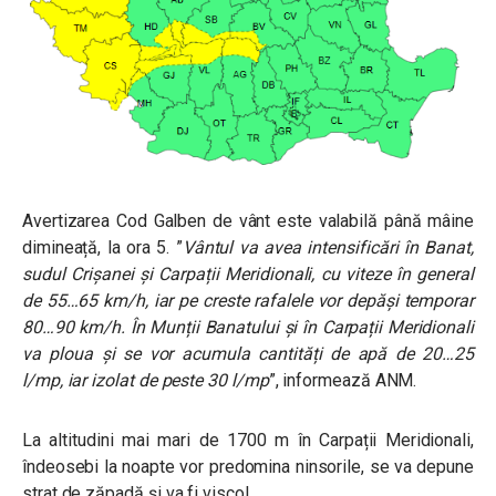
Avertizarea Cod Galben de vânt este valabilă până mâine
dimineață, la ora 5.
”
Vântul va avea intensificări în Banat,
sudul Crișanei și Carpații Meridionali, cu viteze în general
de 55…65 km/h, iar pe creste rafalele vor depăși temporar
80…90 km/h.
În Munții Banatului și în Carpații Meridionali
va ploua și se vor acumula cantități de apă de 20…25
l/mp, iar izolat de peste 30 l/mp
”, informează ANM.
La altitudini mai mari de 1700 m în Carpații Meridionali,
îndeosebi la noapte vor predomina ninsorile, se va depune
strat de zăpadă și va fi viscol.