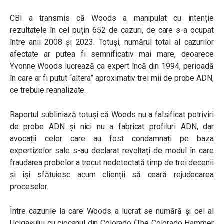
CBI a transmis că Woods a manipulat cu intenție
rezultatele în cel puțin 652 de cazuri, de care s-a ocupat
între anii 2008 și 2023. Totuși, numărul total al cazurilor
afectate ar putea fi semnificativ mai mare, deoarece
Yvonne Woods lucrează ca expert încă din 1994, perioadă
în care ar fi putut “altera” aproximativ trei mii de probe ADN,
ce trebuie reanalizate.
Raportul subliniază totuși că Woods nu a falsificat potriviri
de probe ADN și nici nu a fabricat profiluri ADN, dar
avocații celor care au fost condamnați pe baza
expertizelor sale s-au declarat revoltați de modul în care
fraudarea probelor a trecut nedetectată timp de trei decenii
și își sfătuiesc acum clienții să ceară rejudecarea
proceselor.
Între cazurile la care Woods a lucrat se numără și cel al
Ucigașului cu ciocanul din Colorado (The Colorado Hammer