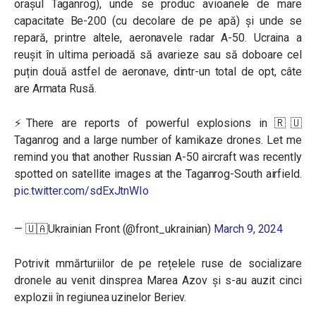
orașul Taganrog), unde se produc avioanele de mare
capacitate Be-200 (cu decolare de pe apă) și unde se
repară, printre altele, aeronavele radar A-50. Ucraina a
reușit în ultima perioadă să avarieze sau să doboare cel
puțin două astfel de aeronave, dintr-un total de opt, câte
are Armata Rusă.
⚡️There are reports of powerful explosions in 🇷🇺
Taganrog and a large number of kamikaze drones. Let me
remind you that another Russian A-50 aircraft was recently
spotted on satellite images at the Taganrog-South airfield.
pic.twitter.com/sdExJtnWIo
— 🇺🇦Ukrainian Front (@front_ukrainian)
March 9, 2024
Potrivit mmărturiilor de pe rețelele ruse de socializare
dronele au venit dinsprea Marea Azov și s-au auzit cinci
explozii în regiunea uzinelor Beriev.