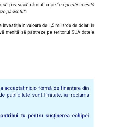
ui să privească efortul ca pe “
o operație menită
eze pacientul
”.
 investiția în valoare de 1,5 miliarde de dolari în
tivă menită să păstreze pe teritoriul SUA datele
u a acceptat nicio formă de finanțare din
e publicitate sunt limitate, iar reclama
ontribui tu pentru susținerea echipei