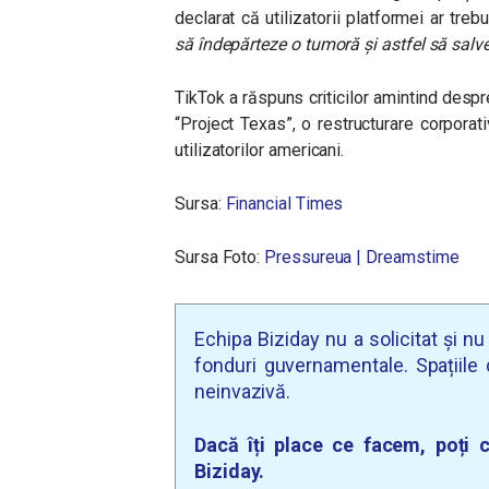
declarat că utilizatorii platformei ar treb
să îndepărteze o tumoră și astfel să salv
TikTok a răspuns criticilor amintind despre
“Project Texas”, o restructurare corpora
utilizatorilor americani.
Sursa:
Financial Times
Sursa Foto:
Pressureua | Dreamstime
Echipa Biziday nu a solicitat și n
fonduri guvernamentale. Spațiile d
neinvazivă.
Dacă îți place ce facem, poți c
Biziday.