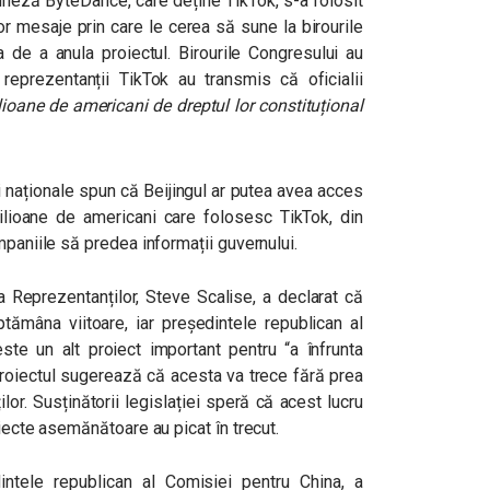
hineză ByteDance, care deține TikTok, s-a folosit
lor mesaje prin care le cerea să sune la birourile
a de a anula proiectul. Birourile Congresului au
 reprezentanții TikTok au transmis că oficialii
ioane de americani de dreptul lor constituțional
ii naționale spun că Beijingul ar putea avea acces
lioane de americani care folosesc TikTok, din
mpaniile să predea informații guvernului.
a Reprezentanților, Steve Scalise, a declarat că
tămâna viitoare, iar președintele republican al
te un alt proiect important pentru “a înfrunta
roiectul sugerează că acesta va trece fără prea
r. Susținătorii legislației speră că acest lucru
oiecte asemănătoare au picat în trecut.
dintele republican al Comisiei pentru China, a