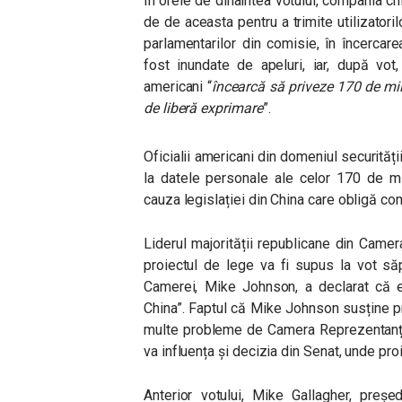
În orele de dinaintea votului, compania c
de de aceasta pentru a trimite utilizatori
parlamentarilor din comisie, în încercare
fost inundate de apeluri, iar, după vot,
americani “
î
ncearcă să priveze 170 de mil
de liberă exprimare
”.
Oficialii americani din domeniul securităț
la datele personale ale celor 170 de mi
cauza legislației din China care obligă co
Liderul majorității republicane din Camer
proiectul de lege va fi supus la vot săp
Camerei, Mike Johnson, a declarat că es
China”. Faptul că Mike Johnson susține p
multe probleme de Camera Reprezentanțilo
va influența și decizia din Senat, unde pr
Anterior votului, Mike Gallagher, preșe