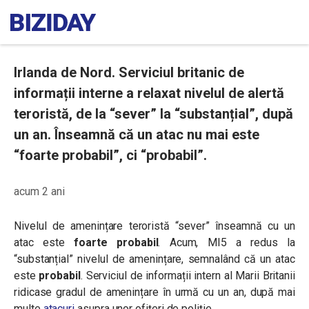
Irlanda de Nord. Serviciul britanic de
informații interne a relaxat nivelul de alertă
teroristă, de la “sever” la “substanțial”, după
un an. Înseamnă că un atac nu mai este
“foarte probabil”, ci “probabil”.
acum 2 ani
Nivelul de amenințare teroristă “sever” înseamnă cu un
atac este
foarte probabil
. Acum, MI5 a redus la
“substanțial” nivelul de amenințare, semnalând că un atac
este
probabil
. Serviciul de informații intern al Marii Britanii
ridicase gradul de amenințare în urmă cu un an, după mai
multe
atacuri
asupra unor ofițeri de poliție.