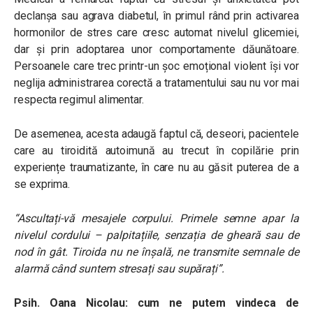
declanșa sau agrava diabetul, în primul rând prin activarea
hormonilor de stres care cresc automat nivelul glicemiei,
dar și prin adoptarea unor comportamente dăunătoare.
Persoanele care trec printr-un șoc emoțional violent își vor
neglija administrarea corectă a tratamentului sau nu vor mai
respecta regimul alimentar.
De asemenea, acesta adaugă faptul că, deseori, pacientele
care au tiroidită autoimună au trecut în copilărie prin
experiențe traumatizante, în care nu au găsit puterea de a
se exprima.
“Ascultați-vă mesajele corpului. Primele semne apar la
nivelul cordului – palpitațiile, senzația de gheară sau de
nod în gât. Tiroida nu ne înșală, ne transmite semnale de
alarmă când suntem stresați sau supărați”.
Psih. Oana Nicolau: cum ne putem vindeca de