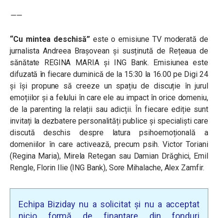
——
“
Cu mintea deschisă”
este o emisiune TV moderată de
jurnalista Andreea Brașovean și susținută de Rețeaua de
sănătate REGINA MARIA și ING Bank. Emisiunea este
difuzată în fiecare duminică de la 15:30 la 16.00 pe Digi 24
și își propune să creeze un spațiu de discuție în jurul
emoțiilor și a felului în care ele au impact în orice domeniu,
de la parenting la relații sau adicții. În fiecare ediție sunt
invitați la dezbatere personalități publice și specialiști care
discută deschis despre latura psihoemoțională a
domeniilor în care activează, precum psih. Victor Toriani
(Regina Maria), Mirela Retegan sau Damian Drăghici, Emil
Rengle, Florin Ilie (ING Bank), Sore Mihalache, Alex Zamfir.
Echipa Biziday nu a solicitat și nu a acceptat
nicio formă de finanțare din fonduri