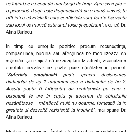
se întind pe o perioadă mai lungă de timp. Spre exemplu –
o persoană dragă este diagnosticată cu o boală severă, te
afli într-o căsnicie în care conflictele sunt foarte frecvente
sau locul de muncă este unul toxic și epuizant”,
explică Dr.
Alina Burlacu.
În timp ce emoțiile pozitive precum recunoștința,
compasiunea, bucuria sau afecțiunea ne mobilizează să
acționăm și ne ajută să ne adaptăm la situații, acumularea
emoțiilor negative ne poate pune sănătatea în pericol.
“
Suferința emoțională
poate genera declanșarea
diabetului de tip 1 autoimun sau a diabetului de tip 2.
Acesta poate fi influențat de problemele pe care o
persoană le are în cuplu și automat de obiceiurile
nesănătoase – mănâncă mult, nu doarme, fumează, ia în
greutate și dezvoltă rezistență la insulină”
, mai spune Dr.
Alina Burlacu.
Medicul a remarcat faptul că stresul și anxietatea pot