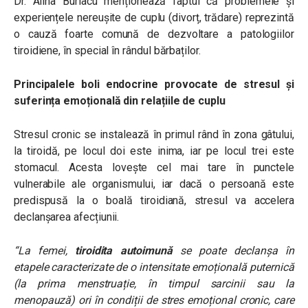
Dr. Alina Burlacu menționează faptul că problemele și
experiențele nereușite de cuplu (divorț, trădare) reprezintă
o cauză foarte comună de dezvoltare a patologiilor
tiroidiene, în special în rândul bărbaților.
Principalele boli endocrine provocate de stresul și
suferința emoțională din relațiile de cuplu
Stresul cronic se instalează în primul rând în zona gâtului,
la tiroidă, pe locul doi este inima, iar pe locul trei este
stomacul. Acesta lovește cel mai tare în punctele
vulnerabile ale organismului, iar dacă o persoană este
predispusă la o boală tiroidiană, stresul va accelera
declanșarea afecțiunii.
“La femei,
tiroidita autoimună
se poate declanșa în
etapele caracterizate de o intensitate emoțională puternică
(la prima menstruație, în timpul sarcinii sau la
menopauză) ori în condiții de stres emoțional cronic, care