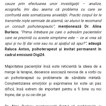
cauze prin efectuarea unor investigații – analize,
ecografie, îmi dau seama că problema cu care se
confruntă este somatizarea anxietății. Practic corpul lor le
transmite niște semnale de alarmă, iar atunci le recomand
un consult psihoterapeutic”,
menționează Dr. Alina
Burlacu.
“Prima întrebare pe care o adresăm pacientelor
care se prezintă cu aceste simptome este – ce ai vrea să
spui și nu îți dai voie sau nu ai spațiul să spui?”,
adaugă
Raluca Anton, psihoterapeut și invitat permanent în
cadrul emisiunii Digi24.
Majoritatea pacienților însă este reticientă la ideea de a
merge la terapie, deoarece asociază nevoia de a vorbi cu
un psihoterapeut cu problemele de sănătate mintală.
Conștientizarea emoțiilor și exprimarea lor este un pas
dificil, însă extrem de important pentru a fi bine cu noi
înșine, dar și cu cei din jur.