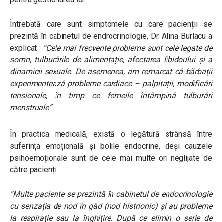
Întrebată care sunt simptomele cu care pacienții se
prezintă în cabinetul de endrocrinologie, Dr. Alina Burlacu a
explicat :
“Cele mai frecvente probleme sunt cele legate de
somn, tulburările de alimentație, afectarea libidoului și a
dinamicii sexuale. De asemenea, am remarcat că bărbații
experimentează probleme cardiace – palpitații, modificări
tensionale, în timp ce femeile întâmpină tulburări
menstruale”.
În practica medicală, există o legătură strânsă între
suferința emoțională și bolile endocrine, deși cauzele
psihoemoționale sunt de cele mai multe ori neglijate de
către pacienți.
“Multe paciente se prezintă în cabinetul de endocrinologie
cu senzația de nod în gâd (nod histrionic) și au probleme
la respirație sau la înghițire. După ce elimin o serie de