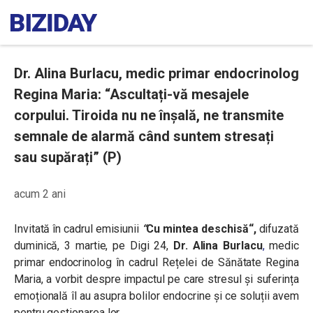
Dr. Alina Burlacu, medic primar endocrinolog
Regina Maria: “Ascultați-vă mesajele
corpului. Tiroida nu ne înșală, ne transmite
semnale de alarmă când suntem stresați
sau supărați” (P)
acum 2 ani
Invitată în cadrul emisiunii
“
Cu mintea deschisă
“,
difuzată
duminică, 3 martie, pe Digi 24,
Dr. Alina Burlacu
,
medic
primar endocrinolog în cadrul Rețelei de Sănătate Regina
Maria, a vorbit despre impactul pe care stresul și suferința
emoțională îl au asupra bolilor endocrine și ce soluții avem
pentru gestionarea lor.