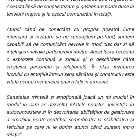
Această lipsă de conștientizare și gestionare poate duce la
tensiuni majore și la eșecul comunicării în relații.
Atunci când ne conectăm cu propria noastră lume
interioară și învățăm să ne cunoaștem profund, suntem
capabili să ne comunicăm nevoile în mod clar, dar și să
înțelegem nevoile partenerului nostru. Acest lucru necesită
o explorare continuă a sinelui și o deschidere către
creșterea personală și relațională. În plus, învățarea
lucrului cu emoțiile într-un sens sănătos și constructiv este
vitală pentru menținerea unei relații în armonie.
Sanatatea mintală și emoțională joacă un rol crucial în
modul în care se dezvoltă relațiile noastre. Investiția în
autocunoaștere și în dezvoltarea abilităților de gestionare
a emoțiilor poate contribui semnificativ la stabilitatea și
fericirea pe care ni le dorim atunci când suntem intr-o
relație”.