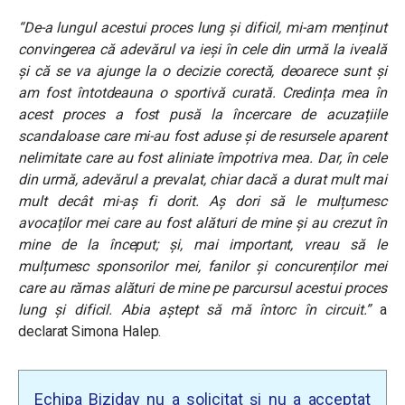
“De-a lungul acestui proces lung și dificil, mi-am menținut
convingerea că adevărul va ieși în cele din urmă la iveală
și că se va ajunge la o decizie corectă, deoarece sunt și
am fost întotdeauna o sportivă curată. Credința mea în
acest proces a fost pusă la încercare de acuzațiile
scandaloase care mi-au fost aduse și de resursele aparent
nelimitate care au fost aliniate împotriva mea. Dar, în cele
din urmă, adevărul a prevalat, chiar dacă a durat mult mai
mult decât mi-aș fi dorit. Aș dori să le mulțumesc
avocaților mei care au fost alături de mine și au crezut în
mine de la început; și, mai important, vreau să le
mulțumesc sponsorilor mei, fanilor și concurenților mei
care au rămas alături de mine pe parcursul acestui proces
lung și dificil. Abia aștept să mă întorc în circuit.”
a
declarat Simona Halep.
Echipa Biziday nu a solicitat și nu a acceptat