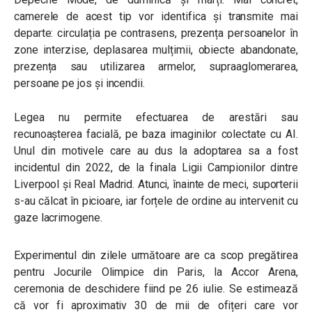
camerele de acest tip vor identifica și transmite mai
departe:
circulația pe contrasens, prezența persoanelor în
zone interzise, deplasarea mulțimii, obiecte abandonate,
prezența sau utilizarea armelor, supraaglomerarea,
persoane pe jos și incendii.
Legea nu permite efectuarea de arestări sau
recunoașterea facială, pe baza imaginilor colectate cu AI.
Unul din motivele care au dus la adoptarea sa a fost
incidentul din 2022, de la finala Ligii Campionilor dintre
Liverpool și Real Madrid. Atunci, înainte de meci, suporterii
s-au călcat în picioare, iar forțele de ordine au intervenit cu
gaze lacrimogene.
E
xperimentul din zilele următoare are ca scop pregătirea
pentru Jocurile Olimpice din Paris, la Accor Arena,
ceremonia de deschidere fiind pe 26 iulie. Se estimează
că vor fi aproximativ 30 de mii de ofițeri care vor