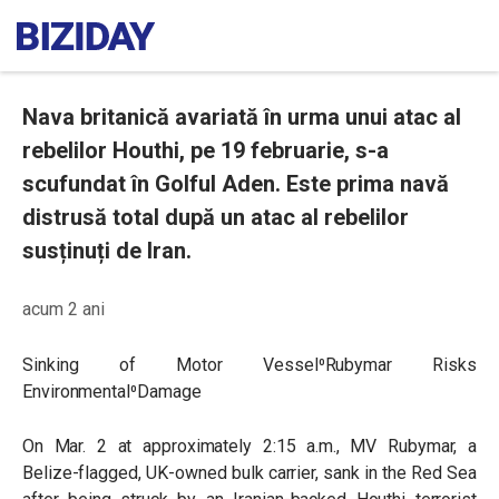
Nava britanică avariată în urma unui atac al
rebelilor Houthi, pe 19 februarie, s-a
scufundat în Golful Aden. Este prima navă
distrusă total după un atac al rebelilor
susținuți de Iran.
acum 2 ani
Sinking of Motor Vessel⁰Rubymar Risks
Environmental⁰Damage
On Mar. 2 at approximately 2:15 a.m., MV Rubymar, a
Belize-flagged, UK-owned bulk carrier, sank in the Red Sea