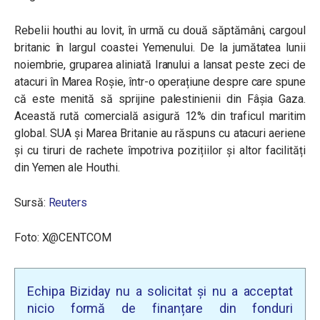
Rebelii houthi au lovit, în urmă cu două săptămâni, cargoul
britanic în largul coastei Yemenului. De la jumătatea lunii
noiembrie, gruparea aliniată Iranului a lansat peste zeci de
atacuri în Marea Roșie, într-o operațiune despre care spune
că este menită să sprijine palestinienii din Fâșia Gaza.
Această rută comercială asigură 12% din traficul maritim
global. SUA și Marea Britanie au răspuns cu atacuri aeriene
și cu tiruri de rachete împotriva pozițiilor și altor facilități
din Yemen ale Houthi.
Sursă:
Reuters
Foto: X@CENTCOM
Echipa Biziday nu a solicitat și nu a acceptat
nicio formă de finanțare din fonduri