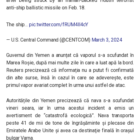
after being struck by an Iranian-backed Houthi terrorist
anti-ship ballistic missile on Feb. 18.
The ship…
pic.twitter.com/fRUM4ll4cY
— U.S. Central Command (@CENTCOM)
March 3, 2024
Guvernul din Yemen a anunțat că vaporul s-a scufundat în
Marea Roșie, după mai multe zile în care a luat apă la bord.
Reuters precizează că informația nu a putut fi confirmată
din alte surse, însă în cazul în care se adeverește, este
primul vapor avariat complet în urma unui astfel de atac.
Autoritățile din Yemen precizează că nava s-a scufundat
vineri seara, iar în urma acestui incident a emis un
avertisment de
“catastrofă ecologică”. Nava transporta
peste 41 de mii de tone de îngrășăminte și plecase din
Emiratele Arabe Unite şi avea ca destinaţie finală în oraşul
bulgar Varna.