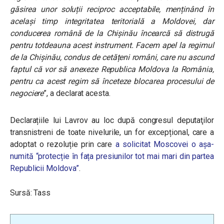
găsirea unor soluții reciproc acceptabile, menținând în
același timp integritatea teritorială a Moldovei, dar
conducerea română de la Chișinău încearcă să distrugă
pentru totdeauna acest instrument. Facem apel la regimul
de la Chișinău, condus de cetățeni români, care nu ascund
faptul că vor să anexeze Republica Moldova la România,
pentru ca acest regim să înceteze blocarea procesului de
negociere
”, a declarat acesta.
Declarațiile lui Lavrov au loc după
c
ongresul deputaţilor
transnistreni de toate nivelurile, un for excepțional, care a
adoptat o rezoluție prin care
a solicitat Moscovei o așa-
numită “protecție în fața presiunilor tot mai mari din partea
Republicii Moldova”
.
Sursă: Tass