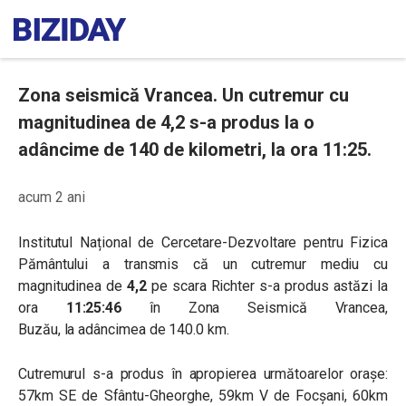
Zona seismică Vrancea. Un cutremur cu
magnitudinea de 4,2 s-a produs la o
adâncime de 140 de kilometri, la ora 11:25.
acum 2 ani
Institutul Național de Cercetare-Dezvoltare pentru Fizica
Pământului a transmis că un cutremur mediu cu
magnitudinea de
4,2
pe scara Richter s-a produs astăzi
la
ora
11:25:46
în Zona Seismică Vrancea,
Buzău,
la
adâncimea de 140.0 km.
Cutremurul s-a produs în apropierea următoarelor oraşe:
57km SE de Sfântu-Gheorghe, 59km V de Focșani, 60km