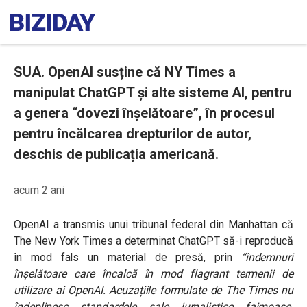
SUA. OpenAI susține că NY Times a
manipulat ChatGPT și alte sisteme AI, pentru
a genera “dovezi înșelătoare”, în procesul
pentru încălcarea drepturilor de autor,
deschis de publicația americană.
acum 2 ani
OpenAI a transmis unui tribunal federal din Manhattan că
The New York Times a determinat ChatGPT să-i reproducă
în mod fals un material de presă, prin
“îndemnuri
înșelătoare care încalcă în mod flagrant termenii de
utilizare ai OpenAI. Acuzațiile formulate de The Times nu
îndeplinesc standardele sale jurnalistice faimoase.