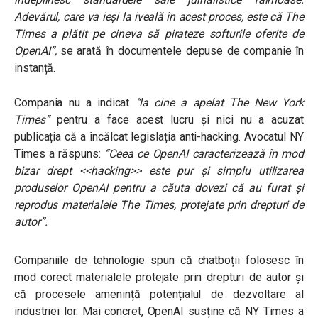
Adevărul, care va ieși la iveală în acest proces, este că The
Times a plătit pe cineva să pirateze softurile oferite de
OpenAI
”,
se arată în documentele depuse de companie în
instanță.
Compania nu a indicat
“la cine a apelat The New York
Times”
pentru a face acest lucru și nici nu a acuzat
publicația că a încălcat legislația anti-hacking. Avocatul NY
Times a răspuns:
“Ceea ce OpenAI caracterizează în mod
bizar drept <<hacking>> este pur și simplu utilizarea
produselor OpenAI pentru a căuta dovezi că au furat și
reprodus materialele The Times, protejate prin drepturi de
autor”.
Companiile de tehnologie spun că chatboții folosesc în
mod corect materialele protejate prin drepturi de autor și
că procesele amenință potențialul de dezvoltare al
industriei lor. Mai concret, OpenAI susține că NY Times a