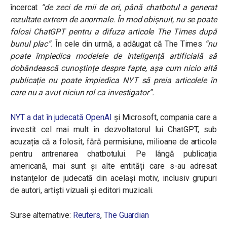
încercat
“de zeci de mii de ori, până chatbotul a generat
rezultate extrem de anormale. În mod obișnuit, nu se poate
folosi ChatGPT pentru a difuza articole The Times după
bunul plac”.
În cele din urmă, a adăugat că The Times
“
nu
poate împiedica modelele de inteligență artificială să
dobândească cunoștințe despre fapte, așa cum nicio altă
publicație nu poate împiedica NYT să preia articolele în
care nu a avut niciun rol ca investigator
”.
NYT a dat în judecată OpenAI
și Microsoft, compania care a
investit cel mai mult în dezvoltatorul lui ChatGPT, sub
acuzația că a folosit, fără permisiune, milioane de articole
pentru antrenarea chatbotului. Pe lângă publicația
americană, mai sunt și alte entități care s-au adresat
instanțelor de judecată din același motiv, inclusiv grupuri
de autori, artiști vizuali și editori muzicali.
Surse alternative:
Reuters
,
The Guardian