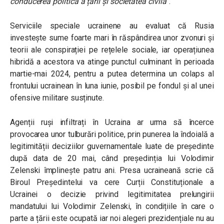
conducerea politică a țării și societatea civilă”
.
Serviciile speciale ucrainene au evaluat că Rusia
investește sume foarte mari în răspândirea unor zvonuri și
teorii ale conspirației pe rețelele sociale, iar operațiunea
hibridă a acestora va atinge punctul culminant în perioada
martie-mai 2024, pentru a putea determina un colaps al
frontului ucrainean în luna iunie, posibil pe fondul și al unei
ofensive militare susținute.
Agenții ruși infiltrați în Ucraina ar urma să încerce
provocarea unor tulburări politice, prin punerea la îndoială a
legitimității deciziilor guvernamentale luate de președinte
după data de 20 mai, când președinția lui Volodimir
Zelenski împlinește patru ani. Presa ucraineană scrie că
Biroul Președintelui va cere Curții Constituționale a
Ucrainei o decizie privind legitimitatea prelungirii
mandatului lui Volodimir Zelenski, în condițiile în care o
parte a țării este ocupată iar noi alegeri prezidențiale nu au