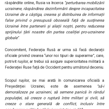
răspândite online, Rusia va încerca
“perturbarea mobilizării
ucrainene, răspândirea dezinformării despre incapacitatea
Ucrainei de a câștiga, crearea și distribuirea de informații
false privind o presupusă oboseală față de susținerea
Ucrainei între partenerii și aliații noștri, pentru reducerea
sprijinului țării noastre din partea coaliției pro-ucrainene
globale”
.
Concomitent, Federația Rusă ar urma să facă declarații
oficiale privind crearea “unor noi tipuri de superarme”, care,
potrivit rușilor, ar trebui să asigure superioritatea militară a
Federației Ruse față de Occident pentru următorul deceniu.
Scopul rușilor, se mai arată în comunicarea oficială a
Președinției Ucrainei, este de asemenea
“să-i
demoralizeze pe ucraineni, să semene panică în rândul
populației, să creeze o ruptură între militari și civili, să
creeze o stare generală de conflict, inclusiv între