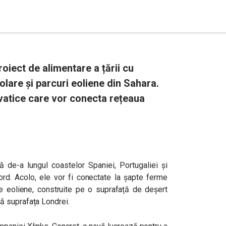
iect de alimentare a țării cu
solare și parcuri eoliene din Sahara.
vatice care vor conecta rețeaua
că de-a lungul coastelor Spaniei, Portugaliei și
Nord. Acolo, ele vor fi conectate la șapte ferme
ne eoliene, construite pe o suprafață de deșert
ă suprafața Londrei.