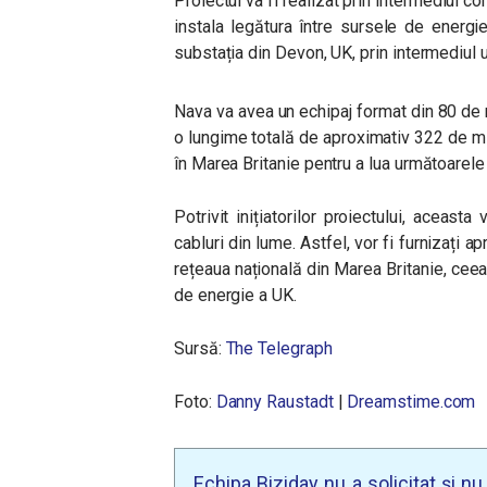
Proiectul va fi realizat prin intermediul c
instala legătura între sursele de energi
substația din Devon, UK, prin intermediul 
Nava va avea un echipaj format din 80 de m
o lungime totală de aproximativ 322 de mi
în Marea Britanie pentru a lua următoarele
Potrivit inițiatorilor proiectului, aceas
cabluri din lume. Astfel, vor fi furnizați 
rețeaua națională din Marea Britanie, cee
de energie a UK.
Sursă:
The Telegraph
Foto
:
Danny Raustadt
|
Dreamstime.com
Echipa Biziday nu a solicitat și n