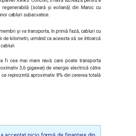
ompaniei Xlinks. Concret, o navă lucrează pentru a
e regenerabilă (solară și eoliană) din Maroc cu
unor cabluri subacvatice.
embri și va transporta, în primă fază, cabluri cu
i de kilometri, urmând ca aceasta să se întoarcă
 cabluri.
ta va fi cea mai mare navă care poate transporta
aproximativ 3,6 gigawați de energie electrică către
a ce reprezintă aproximativ 8% din cererea totală
u a acceptat nicio formă de finanțare din