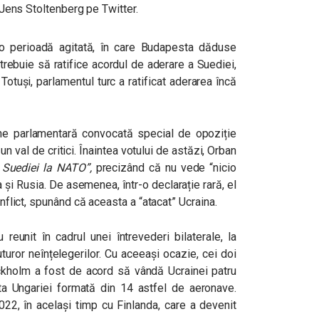
i Jens Stoltenberg pe Twitter.
o perioadă agitată, în care Budapesta dăduse
trebuie să ratifice acordul de aderare a Suediei,
Totuși, parlamentul turc a ratificat aderarea încă
ne parlamentară convocată special de opoziție
n val de critici. Înaintea votului de astăzi, Orban
 Suediei la NATO”,
precizând că nu vede “nicio
na și Rusia. De asemenea, într-o declarație rară, el
onflict, spunând că aceasta a “atacat” Ucraina.
 reunit în cadrul unei întrevederi bilaterale, la
uturor neînțelegerilor. Cu aceeași ocazie, cei doi
ckholm a fost de acord să vândă Ucrainei patru
a Ungariei formată din 14 astfel de aeronave.
022, în același timp cu Finlanda, care a devenit