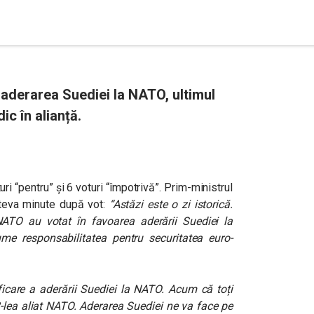
t aderarea Suediei la NATO, ultimul
dic în alianță.
i “pentru” și 6 voturi “împotrivă”. Prim-ministrul
âteva minute după vot:
“Astăzi este o zi istorică.
ATO au votat în favoarea aderării Suediei la
me responsabilitatea pentru securitatea euro-
ficare a aderării Suediei la NATO. Acum că toți
2-lea aliat NATO. Aderarea Suediei ne va face pe