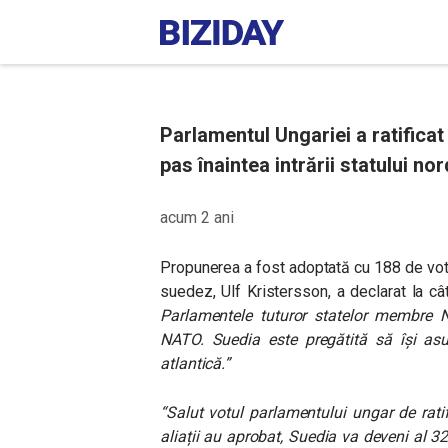
Parlamentul Ungariei a ratifica
pas înaintea intrării statului nor
acum 2 ani
Propunerea a fost adoptată cu 188 de votur
suedez, Ulf Kristersson, a declarat la c
Parlamentele tuturor statelor membre N
NATO. Suedia este pregătită să își asu
atlantică.”
“Salut votul parlamentului ungar de rati
aliații au aprobat, Suedia va deveni al 3