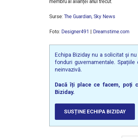
membru al alianței anul trecut.
Surse:
The Guardian,
Sky News
Foto:
Designer491
|
Dreamstime.com
Echipa Biziday nu a solicitat și n
fonduri guvernamentale. Spațiile d
neinvazivă.
Dacă îți place ce facem, poți c
Biziday.
SUSȚINE ECHIPA BIZIDAY