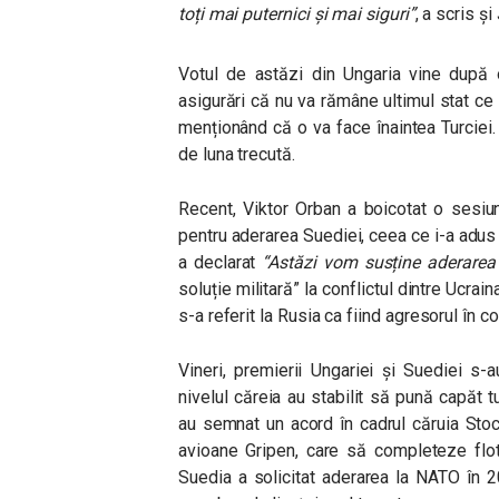
toți mai puternici și mai siguri”
, a scris ș
Votul de astăzi din Ungaria vine după 
asigurări că nu va rămâne ultimul stat ce 
menționând că o va face înaintea Turciei. 
de luna trecută.
Recent, Viktor Orban a boicotat o sesiu
pentru aderarea Suediei, ceea ce i-a adus u
a declarat
“Astăzi vom susține aderarea
soluție militară” la conflictul dintre Ucrai
s-a referit la Rusia ca fiind agresorul în c
Vineri, premierii Ungariei și Suediei s-au
nivelul căreia au stabilit să pună capăt t
au semnat un acord în cadrul căruia Sto
avioane Gripen, care să completeze flot
Suedia a solicitat aderarea la NATO în 2