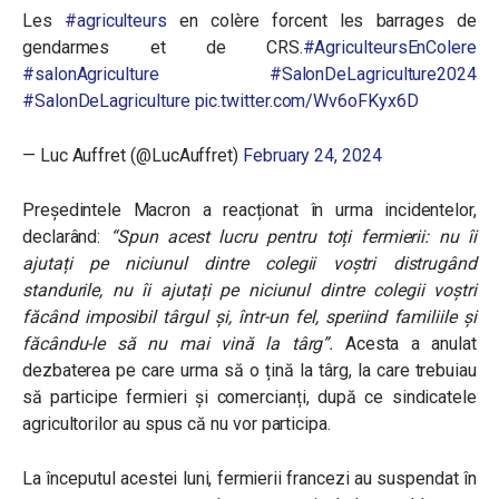
Les
#agriculteurs
en colère forcent les barrages de
gendarmes et de CRS.
#AgriculteursEnColere
#salonAgriculture
#SalonDeLagriculture2024
#SalonDeLagriculture
pic.twitter.com/Wv6oFKyx6D
— Luc Auffret (@LucAuffret)
February 24, 2024
Președintele Macron a reacționat în urma incidentelor,
declarând:
“Spun acest lucru pentru toți fermierii: nu îi
ajutați pe niciunul dintre colegii voștri distrugând
standurile, nu îi ajutați pe niciunul dintre colegii voștri
făcând imposibil târgul și, într-un fel, speriind familiile și
făcându-le să nu mai vină la târg”.
Acesta a anulat
dezbaterea pe care urma să o țină la târg, la care trebuiau
să participe fermieri și comercianți, după ce sindicatele
agricultorilor au spus că nu vor participa.
La începutul acestei luni, fermierii francezi au suspendat în