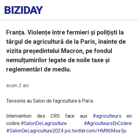
Franța. Violențe între fermieri și polițiști la
târgul de agricultură de la Paris, înainte de
vizita președintelui Macron, pe fondul
nemulțumirilor legate de noile taxe și
reglementări de mediu.
acum 2 ani
Tensions au Salon de l’agriculture à Paris.
Intervention des CRS face aux
#agriculteurs
en
colère.
#SalonDeLagriculture
#AgriculteursEnColere
#SalonDeLagriculture2024
pic.twitter.com/HM96Msa1ju