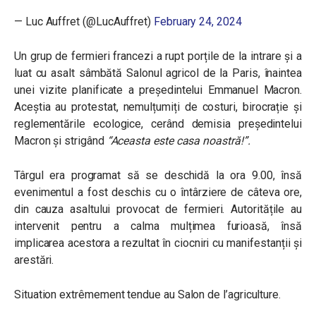
— Luc Auffret (@LucAuffret)
February 24, 2024
Un grup de fermieri francezi a rupt porțile de la intrare și a
luat cu asalt sâmbătă Salonul agricol de la Paris, înaintea
unei vizite planificate a președintelui Emmanuel Macron.
Aceștia au protestat, nemulțumiți de costuri, birocrație și
reglementările ecologice, cerând demisia președintelui
Macron și strigând
“Aceasta este casa noastră!”.
Târgul era programat să se deschidă la ora 9.00, însă
evenimentul a fost deschis cu o întârziere de câteva ore,
din cauza asaltului provocat de fermieri.
Autoritățile au
intervenit pentru a calma mulțimea furioasă, însă
implicarea acestora a rezultat în ciocniri cu manifestanții și
arestări.
Situation extrêmement tendue au Salon de l’agriculture.