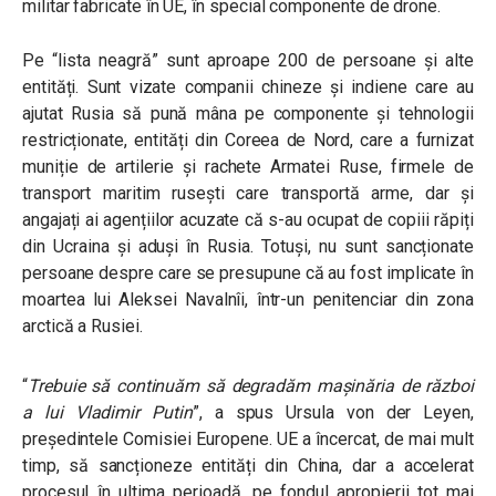
militar fabricate în UE, în special componente de drone.
Pe “lista neagră” sunt aproape 200 de persoane și alte
entități. Sunt vizate companii chineze și indiene care au
ajutat Rusia să pună mâna pe componente și tehnologii
restricționate, entități din Coreea de Nord, care a furnizat
muniție de artilerie și rachete Armatei Ruse, firmele de
transport maritim rusești care transportă arme, dar și
angajați ai agențiilor acuzate că s-au ocupat de copiii răpiți
din Ucraina și aduși în Rusia. Totuși, nu sunt sancționate
persoane despre care se presupune că au fost implicate în
moartea lui Aleksei Navalnîi, într-un penitenciar din zona
arctică a Rusiei.
“
Trebuie să continuăm să degradăm mașinăria de război
a lui Vladimir Putin
”
, a spus Ursula von der Leyen,
președintele Comisiei Europene. UE a încercat, de mai mult
timp, să sancționeze entități din China, dar a accelerat
procesul în ultima perioadă, pe fondul apropierii tot mai