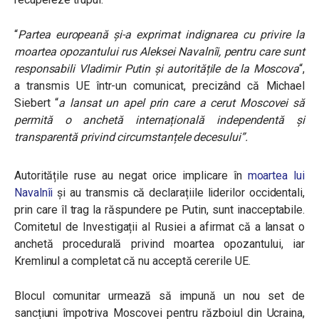
“
Partea europeană și-a exprimat indignarea cu privire la
moartea opozantului rus Aleksei Navalnîi, pentru care sunt
responsabili Vladimir Putin și autoritățile de la Moscova
“,
a transmis UE într-un comunicat, precizând că Michael
Siebert “
a lansat un apel prin care a cerut Moscovei să
permită o anchetă internațională independentă și
transparentă privind circumstanțele decesului”
.
Autoritățile ruse au negat orice implicare în
moartea lui
Navalnîi
și au transmis că declarațiile liderilor occidentali,
prin care îl trag la răspundere pe Putin, sunt inacceptabile.
Comitetul de Investigații al Rusiei a afirmat că a lansat o
anchetă procedurală privind moartea opozantului, iar
Kremlinul a completat că nu acceptă cererile UE.
Blocul comunitar urmează să impună un nou set de
sancțiuni împotriva Moscovei pentru războiul din Ucraina,