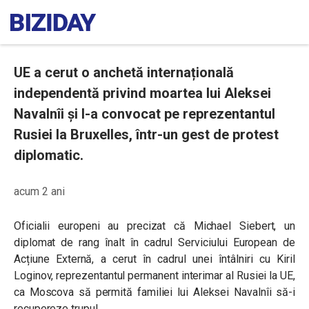
UE a cerut o anchetă internațională
independentă privind moartea lui Aleksei
Navalnîi și l-a convocat pe reprezentantul
Rusiei la Bruxelles, într-un gest de protest
diplomatic.
acum 2 ani
Oficialii europeni au precizat că Michael Siebert, un
diplomat de rang înalt în cadrul Serviciului European de
Acțiune Externă, a cerut în cadrul unei întâlniri cu Kiril
Loginov, reprezentantul permanent interimar al Rusiei la UE,
ca Moscova să permită familiei lui Aleksei Navalnîi să-i
recupereze trupul.