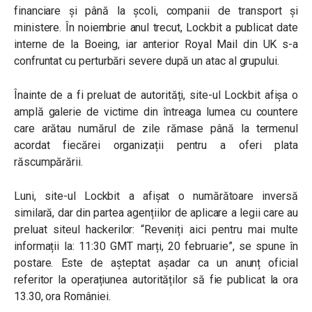
financiare și până la școli, companii de transport și
ministere. În noiembrie anul trecut, Lockbit a publicat date
interne de la Boeing, iar anterior Royal Mail din UK s-a
confruntat cu perturbări severe după un atac al grupului.
Înainte de a fi preluat de autorități, site-ul Lockbit afișa o
amplă galerie de victime din întreaga lumea cu countere
care arătau numărul de zile rămase până la termenul
acordat fiecărei organizații pentru a oferi plata
răscumpărării.
Luni, site-ul Lockbit a afișat o numărătoare inversă
similară, dar din partea agențiilor de aplicare a legii care au
preluat siteul hackerilor: “Reveniți aici pentru mai multe
informații la: 11:30 GMT marți, 20 februarie”, se spune în
postare. Este de așteptat așadar ca un anunț oficial
referitor la operațiunea autorităților să fie publicat la ora
13.30, ora României.