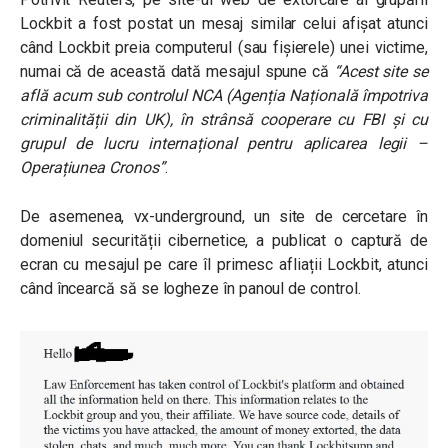
Lockbit a fost postat un mesaj similar celui afișat atunci
când Lockbit preia computerul (sau fișierele) unei victime,
numai că de această dată mesajul spune că
“Acest site se
află acum sub controlul NCA (Agenția Națională împotriva
criminalității din UK), în strânsă cooperare cu FBI și cu
grupul de lucru internațional pentru aplicarea legii –
Operațiunea Cronos”
.
De asemenea, vx-underground, un site de cercetare în
domeniul securității cibernetice, a publicat o captură de
ecran cu mesajul pe care îl primesc afliații Lockbit, atunci
când încearcă să se logheze în panoul de control.