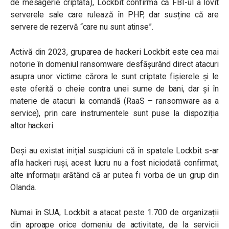
de mesagerie criptată), Lockbit confirmă că FBI-ul a lovit
serverele sale care rulează în PHP, dar susține că are
servere de rezervă “care nu sunt atinse”.
Activă din 2023, gruparea de hackeri Lockbit este cea mai
notorie în domeniul ransomware desfășurând direct atacuri
asupra unor victime cărora le sunt criptate fișierele și le
este oferită o cheie contra unei sume de bani, dar și în
materie de atacuri la comandă (RaaS – ransomware as a
service), prin care instrumentele sunt puse la dispoziția
altor hackeri.
Deși au existat inițial suspiciuni că în spatele Lockbit s-ar
afla hackeri ruși, acest lucru nu a fost niciodată confirmat,
alte informații arătând că ar putea fi vorba de un grup din
Olanda.
Numai în SUA, Lockbit a atacat peste 1.700 de organizații
din aproape orice domeniu de activitate, de la servicii