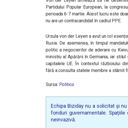
Von der Leyen urmează să fie desemnată
Partidului Popular European, la congresu
perioada 6-7 martie.
Acest lucru este doar
nu are un contracandidat în cadrul PPE.
Ursula von der Leyen a avut un rol esențial 
Rusia. De asemenea, în timpul mandatulu
politic a negocierilor de aderare cu Kie
ministru al Apărării în Germania, iar stilu
capitalele UE. În contextul războiului din
fără a consulta statele membre a stârnit fu
Sursa:
Politico
Echipa Biziday nu a solicitat și n
fonduri guvernamentale. Spațiile d
neinvazivă.