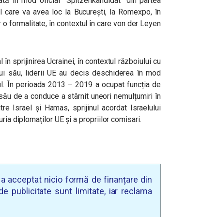
 în mod oficial ”Spitzenkandidat” din partea
l care va avea loc la București, la Romexpo, în
 o formalitate, în contextul în care von der Leyen
în sprijinirea Ucrainei, în contextul războiului cu
i său, liderii UE au decis deschiderea în mod
vul. În perioada 2013 – 2019 a ocupat funcția de
l său de a conduce a stârnit uneori nemulțumiri în
tre Israel și Hamas, sprijinul acordat Israelului
ria diplomaților UE și a propriilor comisari.
u a acceptat nicio formă de finanțare din
e publicitate sunt limitate, iar reclama