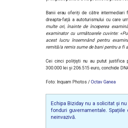
Banii erau oferiți d
e către intermediari f
dreapta-față a autoturismului cu care u
multe ori, înainte de începerea examinări
examinator cu următoarele cuvinte: «Put
acest lucru însemnând pentru examin
remită/a remis sume de bani pentru a fi a
Cei cinci polițiști
nu au putut justifica
300.000 lei și 206.515 euro, conchide DN
Foto: Inquam Photos /
Octav Ganea
Echipa Biziday nu a solicitat și n
fonduri guvernamentale. Spațiile d
neinvazivă.