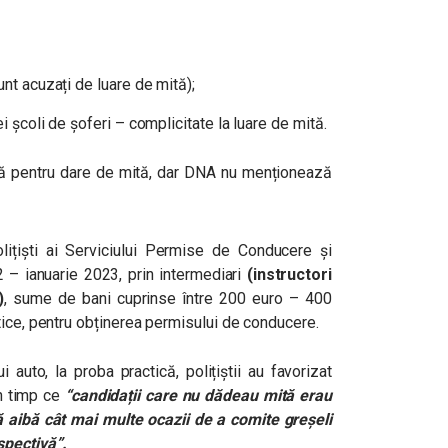
unt acuzați de luare de mită);
i școli de șoferi – complicitate la luare de mită.
ecată pentru dare de mită, dar DNA nu menționează
olițiști ai Serviciului Permise de Conducere și
22 – ianuarie 2023, prin intermediari
(instructori
)
, sume de bani cuprinse între 200 euro – 400
tice, pentru obținerea permisului de conducere.
auto, la proba practică, polițiștii au favorizat
n timp ce
“candidații care nu dădeau mită
erau
să aibă cât mai multe ocazii de a comite greșeli
spectivă”.