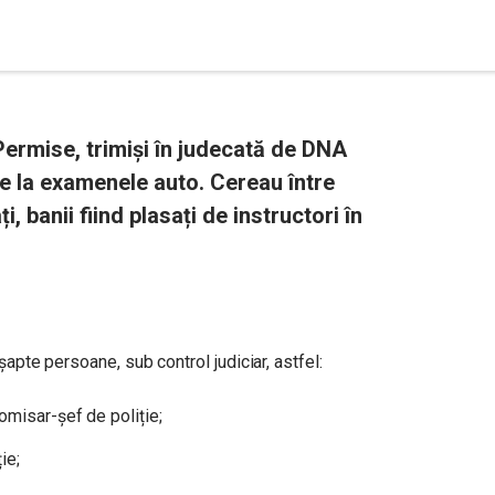
i Permise, trimiși în judecată de DNA
e la examenele auto. Cereau între
, banii fiind plasați de instructori în
șapte persoane, sub control judiciar, astfel:
omisar-șef de poliție;
ie;