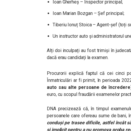
Ioan Gherheș – Inspector principal;
Ioan Marian Bozgan – Șef principal;
Tiberiu Ionuț Stoica – Agent-șef (toți s
Un instructor auto și administratorul
une
Alți doi inculpați au fost trimiși în jud
dacă erau candidați la examen.
Procurorii explică faptul că cei cinci p
Înmatriculări ar fi primit, în perioada 20
auto sau alte persoane de încredere
euro, cu scopul fraudării examenelor prac
DNA precizează că, în timpul examenului 
persoanele care ofereau sume de bani, î
conduși pe trasee dificile, astfel încât 
și implicit pentru a nu promova proba re