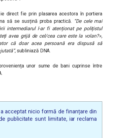
ie direct fie prin plasarea acestora în portiera
rma să se susțină proba practică.
“De cele mai
i intermediarul l-ar fi atenționat pe polițistul
eți avea grijă de cel/cea care este la volan?»,
ator că doar acea persoană era dispusă să
jutată”
, subliniază DNA.
 proveniența unor sume de bani cuprinse între
A.
u a acceptat nicio formă de finanțare din
e publicitate sunt limitate, iar reclama