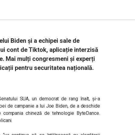
elui Biden și a echipei sale de
 cont de Tiktok, aplicație interzisă
. Mai mulți congresmeni și experți
cații pentru securitatea națională.
enatului SUA, un democrat de rang înalt, și-a
hipei de campanie a lui Joe Biden, de a deschide
de compania chineză de tehnologie ByteDance.
licani.