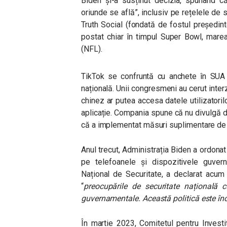
Biden și-a susținut decizia, spunând că
oriunde se află
”, inclusiv pe rețelele de
Truth Social (fondată de fostul președin
postat chiar în timpul Super Bowl, marea
(NFL).
TikTok se confruntă cu anchete în SUA 
națională. Unii congresmeni au cerut inter
chinez ar putea accesa datele utilizatori
aplicație. Compania spune că nu divulgă da
că a implementat măsuri suplimentare de 
Anul trecut, Administrația Biden a ordona
pe telefoanele și dispozitivele guvern
Național de Securitate, a declarat acum
“
preocupările de securitate națională cu
guvernamentale. Această politică este înc
În martie 2023, Comitetul pentru Investi