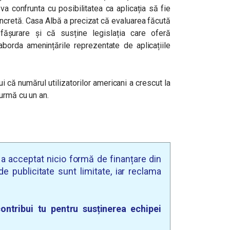
a confrunta cu posibilitatea ca aplicația să fie
oncretă. Casa Albă a precizat că evaluarea făcută
șurare și că susține legislația care oferă
aborda amenințările reprezentate de aplicațiile
i că numărul utilizatorilor americani a crescut la
urmă cu un an.
u a acceptat nicio formă de finanțare din
e publicitate sunt limitate, iar reclama
ontribui tu pentru susținerea echipei