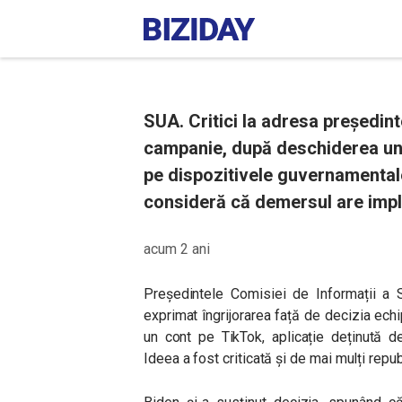
SUA. Critici la adresa președint
campanie, după deschiderea unui
pe dispozitivele guvernamentale
consideră că demersul are impli
acum 2 ani
Președintele Comisiei de Informații a S
exprimat îngrijorarea față de decizia ec
un cont pe TikTok, aplicație deținută 
Ideea a fost criticată și de mai mulți repub