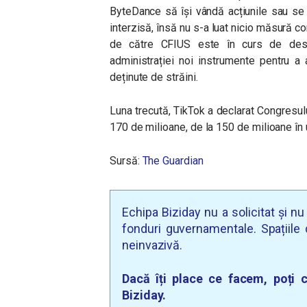
ByteDance să își vândă acțiunile sau se v
interzisă, însă nu s-a luat nicio măsură c
de către CFIUS este în curs de desfă
administrației noi instrumente pentru a 
deținute de străini.
Luna trecută, TikTok a declarat Congresulu
170 de milioane, de la 150 de milioane în 
Sursă:
The Guardian
Echipa Biziday nu a solicitat și n
fonduri guvernamentale. Spațiile d
neinvazivă.
Dacă îți place ce facem, poți c
Biziday.