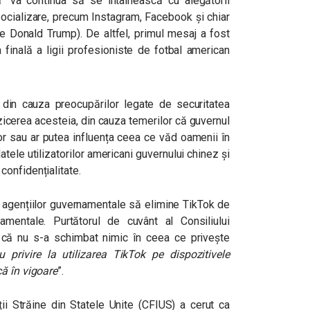
 “
va continua să se întâlnească cu alegătorii
 socializare, precum Instagram, Facebook și chiar
te Donald Trump). De altfel, primul mesaj a fost
 finală a ligii profesioniste de fotbal american
din cauza preocupărilor legate de securitatea
zicerea acesteia, din cauza temerilor că guvernul
lor sau ar putea influența ceea ce văd oamenii în
tele utilizatorilor americani guvernului chinez și
confidențialitate.
t agențiilor guvernamentale să elimine TikTok de
amentale. Purtătorul de cuvânt al Consiliului
 că nu s-a schimbat nimic în ceea ce privește
 privire la utilizarea TikTok pe dispozitivele
ă în vigoare
”.
ții Străine din Statele Unite (CFIUS) a cerut ca