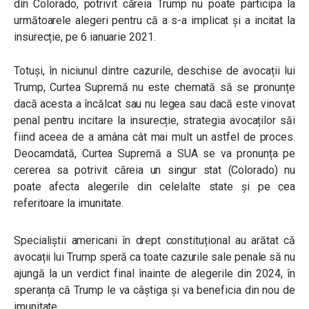
din Colorado, potrivit căreia Trump nu poate participa la
următoarele alegeri pentru că a s-a implicat și a incitat la
insurecție, pe 6 ianuarie 2021.
Totuși, în niciunul dintre cazurile, deschise de avocații lui
Trump, Curtea Supremă nu este chemată să se pronunțe
dacă acesta a încălcat sau nu legea sau dacă este vinovat
penal pentru incitare la insurecție, strategia avocaților săi
fiind aceea de a amâna cât mai mult un astfel de proces.
Deocamdată, Curtea Supremă a SUA se va pronunța pe
cererea sa potrivit căreia un singur stat (Colorado) nu
poate afecta alegerile din celelalte state și pe cea
referitoare la imunitate.
Specialiștii americani în drept constituțional au arătat că
avocații lui Trump speră ca toate cazurile sale penale să nu
ajungă la un verdict final înainte de alegerile din 2024, în
speranța că Trump le va câștiga și va beneficia din nou de
imunitate.