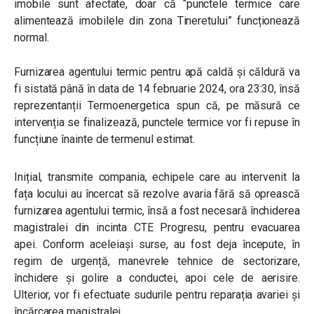
imobile sunt afectate, doar că “punctele termice care
alimentează imobilele din zona Tineretului” funcționează
normal.
Furnizarea agentului termic pentru apă caldă și căldură va
fi sistată până în data de 14 februarie 2024, ora 23:30, însă
reprezentanții Termoenergetica spun că, pe măsură ce
intervenția se finalizează, punctele termice vor fi repuse în
funcțiune înainte de termenul estimat.
Inițial, transmite compania, echipele care au intervenit la
fața locului au încercat să rezolve avaria fără să oprească
furnizarea agentului termic, însă a fost necesară închiderea
magistralei din incinta CTE Progresu, pentru evacuarea
apei. Conform aceleiași surse, au fost deja începute, în
regim de urgență, manevrele tehnice de sectorizare,
închidere și golire a conductei, apoi cele de aerisire.
Ulterior, vor fi efectuate sudurile pentru reparația avariei și
încărcarea magistralei.