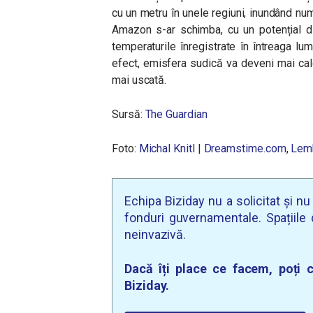
cu un metru în unele regiuni, inundând nu
Amazon s-ar schimba, cu un potențial dis
temperaturile înregistrate în întreaga lu
efect, emisfera sudică va deveni mai cal
mai uscată.
Sursă:
The Guardian
Foto
:
Michal Knitl
|
Dreamstime.com
,
Lem
Echipa Biziday nu a solicitat și n
fonduri guvernamentale. Spațiile d
neinvazivă.
Dacă îți place ce facem, poți c
Biziday.