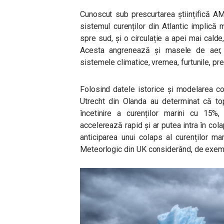
Cunoscut sub prescurtarea științifică AMO
sistemul curenților din Atlantic implică
spre sud, și o circulație a apei mai cald
Acesta angrenează și masele de aer, în
sistemele climatice, vremea, furtunile, pre
Folosind datele istorice și modelarea co
Utrecht din Olanda au determinat că top
încetinire a curenților marini cu 15
accelerează rapid și ar putea intra în colap
anticiparea unui colaps al curenților mari
Meteorlogic din UK considerând, de exemp