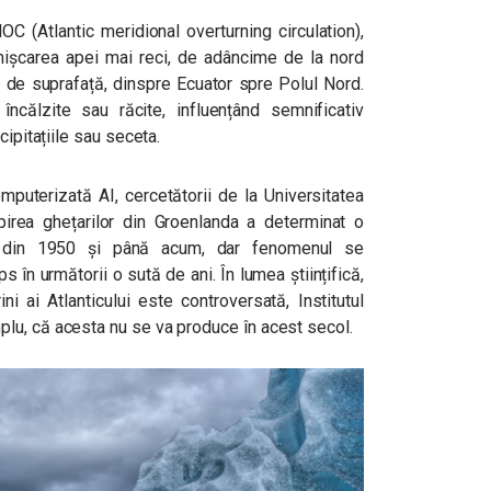
C (Atlantic meridional overturning circulation),
 mișcarea apei mai reci, de adâncime de la nord
e, de suprafață, dinspre Ecuator spre Polul Nord.
călzite sau răcite, influențând semnificativ
cipitațiile sau seceta.
mputerizată AI, cercetătorii de la Universitatea
irea ghețarilor din Groenlanda a determinat o
%, din 1950 și până acum, dar fenomenul se
s în următorii o sută de ani. În lumea științifică,
ni ai Atlanticului este controversată, Institutul
lu, că acesta nu se va produce în acest secol.