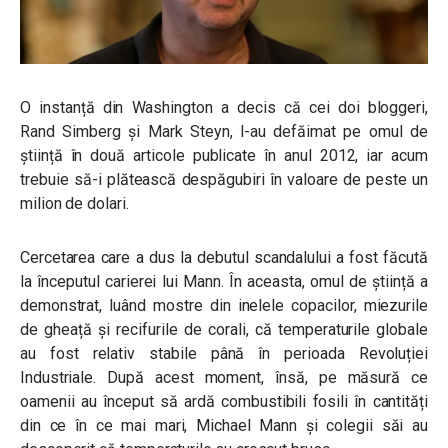
O instanță din Washington a decis că cei doi bloggeri,
Rand Simberg și Mark Steyn, l-au defăimat pe omul de
știință în două articole publicate în anul 2012, iar acum
trebuie să-i plătească despăgubiri în valoare de peste un
milion de dolari.
Cercetarea care a dus la debutul scandalului a fost făcută
la începutul carierei lui Mann. În aceasta, omul de știință a
demonstrat, luând mostre din inelele copacilor, miezurile
de gheață și recifurile de corali, că temperaturile globale
au fost relativ stabile până în perioada Revoluției
Industriale. După acest moment, însă, pe măsură ce
oamenii au început să ardă combustibili fosili în cantități
din ce în ce mai mari, Michael Mann și colegii săi au