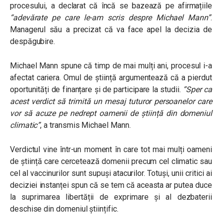
procesului, a declarat că încă se bazează pe afirmațiile
“adevărate pe care le-am scris despre Michael Mann”
.
Managerul său a precizat că va face apel la decizia de
despăgubire.
Michael Mann spune că timp de mai mulți ani, procesul i-a
afectat cariera. Omul de știință argumentează că a pierdut
oportunități de finanțare și de participare la studii.
“
Sper ca
acest verdict să trimită un mesaj tuturor persoanelor care
vor să acuze pe nedrept oamenii de știință din domeniul
climatic
”
, a transmis Michael Mann.
Verdictul vine într-un moment în care tot mai mulți oameni
de știință care cercetează domenii precum cel climatic sau
cel al vaccinurilor sunt supuși atacurilor. Totuși, unii critici ai
deciziei instanței spun că se tem că aceasta ar putea duce
la suprimarea libertății de exprimare și al dezbaterii
deschise din domeniul științific.