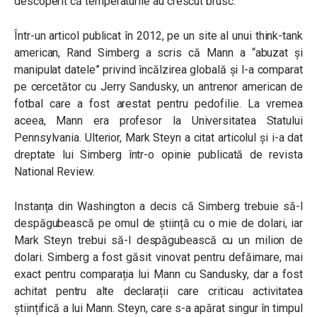
descoperit că temperaturile au crescut brusc.
Într-un articol publicat în 2012, pe un site al unui think-tank
american, Rand Simberg a scris că Mann a “abuzat și
manipulat datele” privind încălzirea globală și l-a comparat
pe cercetător cu Jerry Sandusky, un antrenor american de
fotbal care a fost arestat pentru pedofilie. La vremea
aceea, Mann era profesor la Universitatea Statului
Pennsylvania. Ulterior, Mark Steyn a citat articolul și i-a dat
dreptate lui Simberg într-o opinie publicată de revista
National Review.
Instanța din Washington a decis că Simberg trebuie să-l
despăgubească pe omul de știință cu o mie de dolari, iar
Mark Steyn trebui să-l despăgubească cu un milion de
dolari. Simberg a fost găsit vinovat pentru defăimare, mai
exact pentru comparația lui Mann cu Sandusky, dar a fost
achitat pentru alte declarații care criticau activitatea
științifică a lui Mann. Steyn, care s-a apărat singur în timpul