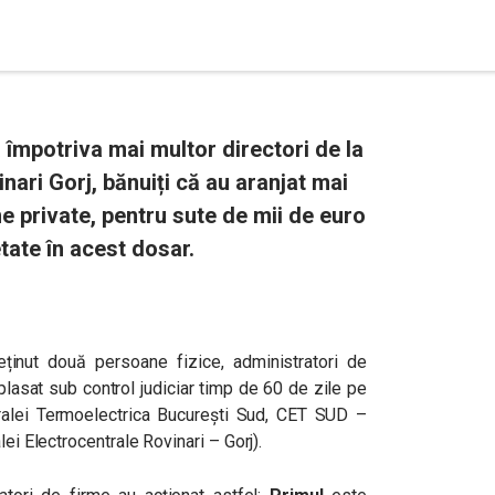
împotriva mai multor directori de la
ari Gorj, bănuiți că au aranjat mai
irme private, pentru sute de mii de euro
ate în acest dosar.
eținut două persoane fizice,
administratori de
 plasat sub control judiciar timp de 60 de zile pe
ralei Termoelectrica București Sud, CET SUD –
lei Electrocentrale Rovinari – Gorj).