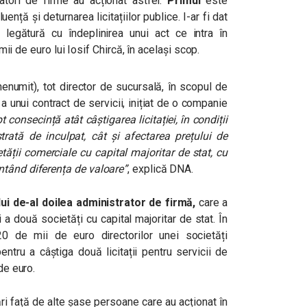
atori de firme au acționat astfel:
Primul
este
nță și deturnarea licitațiilor publice. I-ar fi dat
n legătură cu îndeplinirea unui act ce intra în
 mii de euro lui Iosif Chircă, în același scop.
nenumit), tot director de sucursală, în scopul de
a unui contract de servicii, inițiat de o companie
t consecință atât câștigarea licitației, în condiții
trată de inculpat, cât și afectarea prețului de
tății comerciale cu capital majoritar de stat, cu
ntând diferența de valoare”
, explică DNA.
ui de-al doilea
administrator de firmă,
care a
 a două societăți cu capital majoritar de stat. În
420 de mii de euro
directorilor unei societăți
entru a câștiga două licitații pentru servicii de
de euro.
ri f
ață de alte șase persoane care au acționat în