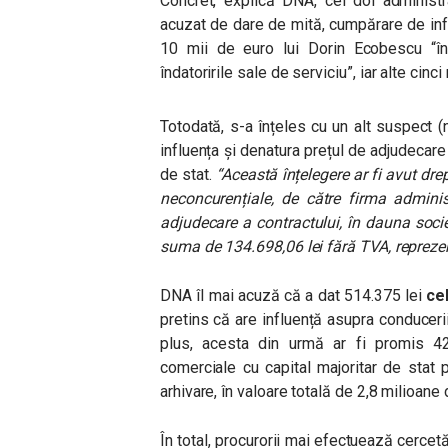
Concret, explică DNA, cei doi administr
acuzat de
dare de mită, cumpărare de influe
10 mii de euro lui Dorin Ecobescu “
î
îndatoririle sale de serviciu”, iar alte cinci
Totodată, s-a înțeles cu un alt suspect (
influența și denatura prețul de adjudecare 
de stat.
“Această înțelegere ar fi avut drep
neconcurențiale, de către firma adminis
adjudecare a contractului, în dauna socie
suma de 134.698,06 lei fără TVA, repreze
DNA îl mai acuză că a dat 514.375 lei
cel
pretins că are influență asupra conducerii
plus, acesta din urmă ar fi promis 
comerciale cu capital majoritar de stat p
arhivare, în valoare totală de 2,8 milioane 
În total, procurorii mai efectuează cercetă