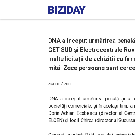
DNA a început urmărirea penală 
CET SUD și Electrocentrale Rovin
multe licitații de achiziții cu f
mită. Zece persoane sunt cercet
acum 2 ani
DNA a început urmărirea penală și a r
societăți comerciale, și în același timp a
Dorin Adrian Ecobescu (director al Cent
ELCEN) și Iosif Chircă (director al Sucursa