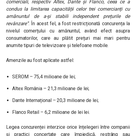
comerciali, respectiv Altex, Dante și Flanco, ceea ce a
condus la limitarea capacității celor trei comercianți cu
amănuntul de a-și stabili independent prețurile de
revânzare”
. În acest fel, a fost restricționată concurența la
nivelul comerțului cu amănuntul, având efect asupra
consumatorilor, care au plătit prețuri mai mari pentru
anumite tipuri de televizoare și telefoane mobile.
A
menzile au fost aplicate astfel:
SEROM – 75,4 milioane de lei;
Altex România – 21,3 milioane de lei;
Dante Internațional – 20,3 milioane de lei;
Flanco Retail – 6,2 milioane de lei lei.
Legea concurenței interzice orice înțelegeri între companii
și practici concertate care împiedică, restrâng sau