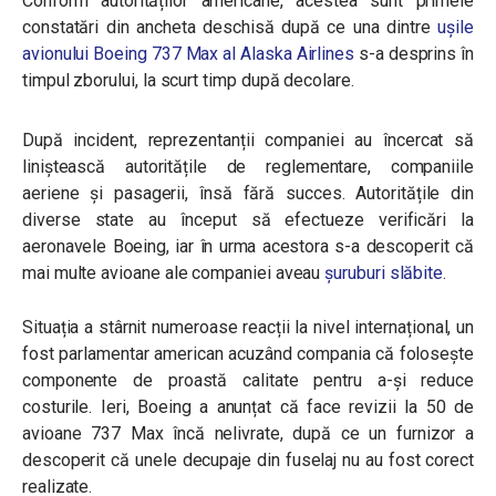
Conform autorităților americane, acestea sunt primele
constatări din ancheta deschisă după ce una dintre
ușile
avionului Boeing 737 Max al Alaska Airlines
s-a desprins în
timpul zborului, la scurt timp după decolare.
După incident, reprezentanții companiei au încercat să
liniștească autoritățile de reglementare, companiile
aeriene și pasagerii, însă fără succes. Autoritățile din
diverse state au început să efectueze verificări la
aeronavele Boeing, iar în urma acestora s-a descoperit că
mai multe avioane ale companiei aveau
șuruburi slăbite
.
Situația a stârnit numeroase reacții la nivel internațional, un
fost parlamentar american acuzând compania că folosește
componente de proastă calitate pentru a-și reduce
costurile. Ieri, Boeing a anunțat că face revizii la 50 de
avioane 737 Max încă nelivrate, după ce un furnizor a
descoperit că unele decupaje din fuselaj nu au fost corect
realizate.